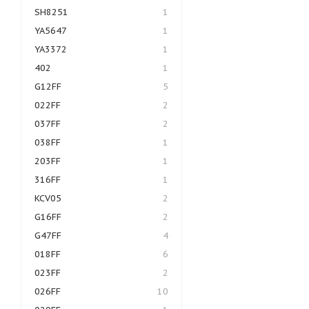
SH8251
1
YA5647
1
YA3372
1
402
1
G12FF
5
022FF
2
037FF
2
038FF
1
203FF
1
316FF
1
KCV05
2
G16FF
2
G47FF
4
018FF
6
023FF
2
026FF
10