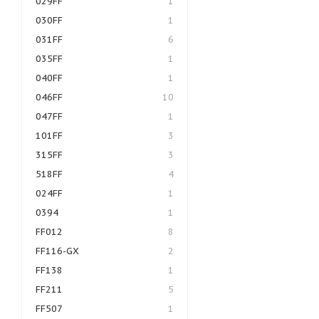
029FF
1
030FF
1
031FF
6
035FF
1
040FF
1
046FF
10
047FF
1
101FF
3
315FF
3
518FF
4
024FF
1
0394
1
FF012
8
FF116-GX
2
FF138
1
FF211
5
FF507
1