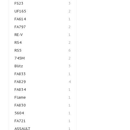
FS23
3
UF165
2
FA614
1
FA797
2
RE-V
1
RS4
2
RS5
6
745M
2
Blitz
3
FA833
1
FA829
4
FA834
1
Flame
1
FA830
1
5604
1
FA721
1
ASSAULT
1