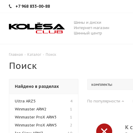
+7 968 833-00-88
Шины и диски
Интернет-магазин
Шинный центр
Главная
-
Каталог
-
Поиск
Поиск
Найдено в разделах
Ultra ARZ5
4
По популярности
Winmaster ARW2
1
Winmaster ProX ARW3
1
Winmaster ProX ARW5
2
К 