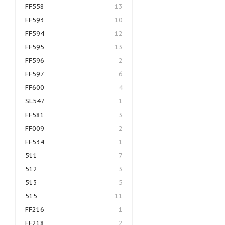
FF558
13
FF593
10
FF594
12
FF595
13
FF596
2
FF597
6
FF600
4
SL547
1
FF581
3
FF009
2
FF534
1
511
7
512
3
513
5
515
11
FF216
1
FF218
2