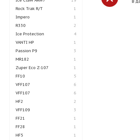
Ice Claw ARW7
19
В д
Rock Trak R/T
1
Impero
1
R330
2
Ice Protection
4
VANTI HP
1
Passion P9
3
MR182
1
Zuper Eco Z-107
1
FF10
5
VFF107
6
VFF107
6
HF2
2
VFF109
3
FF21
1
FF28
1
HF5
1