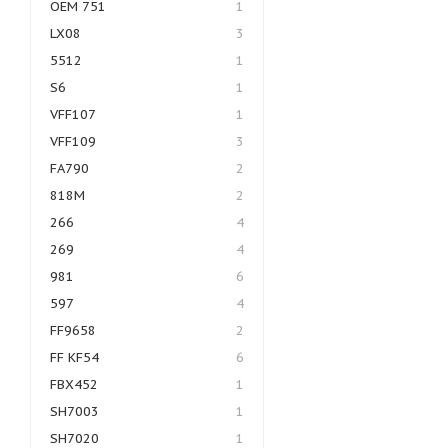
OEM 751
1
LX08
3
5512
1
S6
1
VFF107
1
VFF109
3
FA790
2
818M
2
266
4
269
4
981
6
597
4
FF9658
2
FF KF54
6
FBX452
1
SH7003
1
SH7020
1