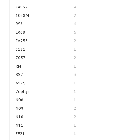
FA832
4
1038M
2
RS8
4
LX08
6
FA753
2
3111
1
7057
2
RN
1
RS7
3
6129
1
Zephyr
1
N06
1
N09
2
N10
2
N11
1
FF21
1