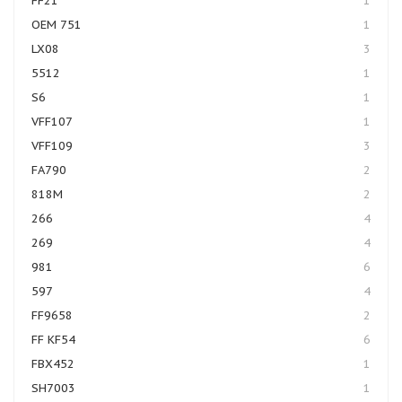
FF21
1
OEM 751
1
LX08
3
5512
1
S6
1
VFF107
1
VFF109
3
FA790
2
818M
2
266
4
269
4
981
6
597
4
FF9658
2
FF KF54
6
FBX452
1
SH7003
1