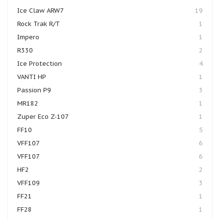
Ice Claw ARW7
19
Rock Trak R/T
1
Impero
1
R330
2
Ice Protection
4
VANTI HP
1
Passion P9
3
MR182
1
Zuper Eco Z-107
1
FF10
5
VFF107
6
VFF107
6
HF2
2
VFF109
3
FF21
1
FF28
1