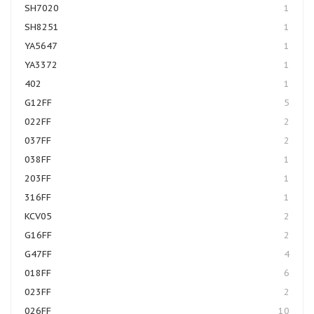
SH7020
1
SH8251
1
YA5647
1
YA3372
1
402
1
G12FF
5
022FF
2
037FF
2
038FF
1
203FF
1
316FF
1
KCV05
2
G16FF
2
G47FF
4
018FF
6
023FF
2
026FF
10