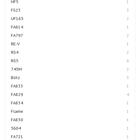
HF5
1
FS23
3
UF165
2
FA614
1
FA797
2
RE-V
1
RS4
2
RS5
6
745M
2
Blitz
3
FA833
1
FA829
4
FA834
1
Flame
1
FA830
1
5604
1
FA721
1