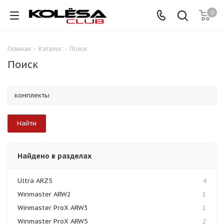
0
Главная
-
Каталог
-
Поиск
Поиск
Найдено в разделах
Ultra ARZ5
4
Winmaster ARW2
1
Winmaster ProX ARW3
1
Winmaster ProX ARW5
2