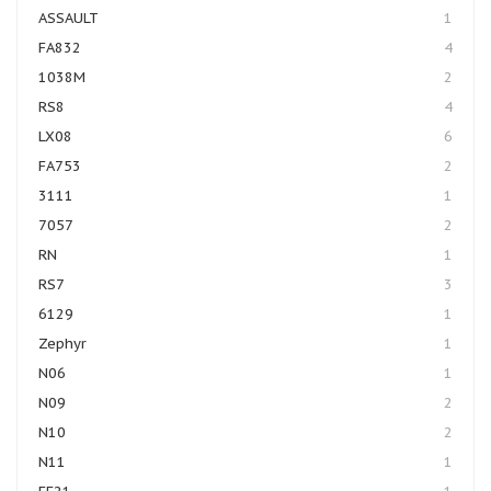
ASSAULT
1
FA832
4
1038M
2
RS8
4
LX08
6
FA753
2
3111
1
7057
2
RN
1
RS7
3
6129
1
Zephyr
1
N06
1
N09
2
N10
2
N11
1