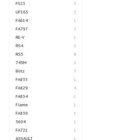
FS23
3
UF165
2
FA614
1
FA797
2
RE-V
1
RS4
2
RS5
6
745M
2
Blitz
3
FA833
1
FA829
4
FA834
1
Flame
1
FA830
1
5604
1
FA721
1
ASSAULT
1