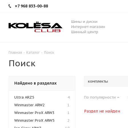
+7 968 833-00-88
Шины и диски
Интернет-магазин
Шинный центр
Главная
-
Каталог
-
Поиск
Поиск
Найдено в разделах
Ultra ARZ5
4
По популярности
Winmaster ARW2
1
Раздел не найден
Winmaster ProX ARW3
1
Winmaster ProX ARW5
2