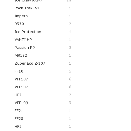
Ice Claw ARW7
19
Rock Trak R/T
1
Impero
1
R330
2
Ice Protection
4
VANTI HP
1
Passion P9
3
MR182
1
Zuper Eco Z-107
1
FF10
5
VFF107
6
VFF107
6
HF2
2
VFF109
3
FF21
1
FF28
1
HF5
1