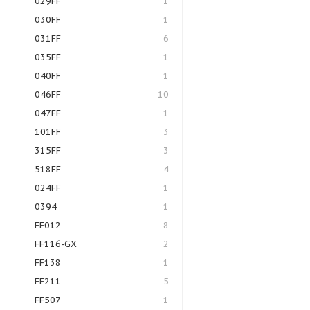
029FF
1
030FF
1
031FF
6
035FF
1
040FF
1
046FF
10
047FF
1
101FF
3
315FF
3
518FF
4
024FF
1
0394
1
FF012
8
FF116-GX
2
FF138
1
FF211
5
FF507
1