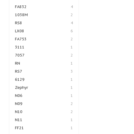
FA832
4
1038M
2
RS8
4
LX08
6
FA753
2
3111
1
7057
2
RN
1
RS7
3
6129
1
Zephyr
1
N06
1
N09
2
N10
2
N11
1
FF21
1