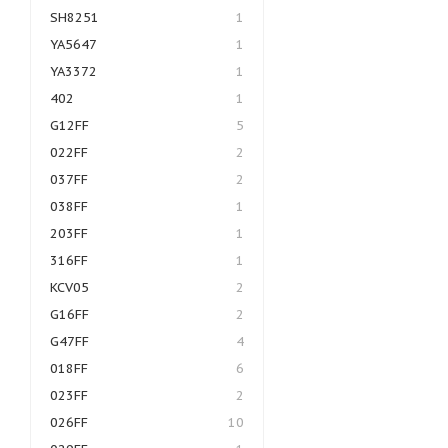
SH8251
1
YA5647
1
YA3372
1
402
1
G12FF
5
022FF
2
037FF
2
038FF
1
203FF
1
316FF
1
KCV05
2
G16FF
2
G47FF
4
018FF
6
023FF
2
026FF
10