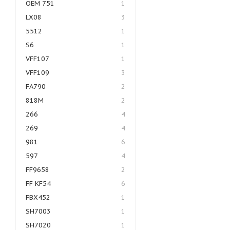
OEM 751
1
LX08
3
5512
1
S6
1
VFF107
1
VFF109
3
FA790
2
818M
2
266
4
269
4
981
6
597
4
FF9658
2
FF KF54
6
FBX452
1
SH7003
1
SH7020
1