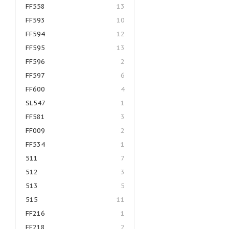
FF558
13
FF593
10
FF594
12
FF595
13
FF596
2
FF597
6
FF600
4
SL547
1
FF581
3
FF009
2
FF534
1
511
7
512
3
513
5
515
11
FF216
1
FF218
2