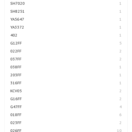
SH7020
1
SH8251
1
YA5647
1
YA3372
1
402
1
G12FF
5
022FF
2
037FF
2
038FF
1
203FF
1
316FF
1
KCV05
2
G16FF
2
G47FF
4
018FF
6
023FF
2
026FF
10