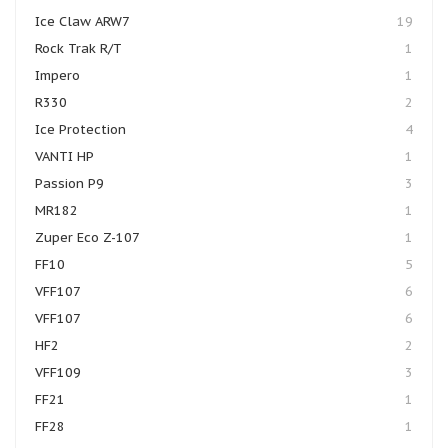
Ice Claw ARW7
19
Rock Trak R/T
1
Impero
1
R330
2
Ice Protection
4
VANTI HP
1
Passion P9
3
MR182
1
Zuper Eco Z-107
1
FF10
5
VFF107
6
VFF107
6
HF2
2
VFF109
3
FF21
1
FF28
1