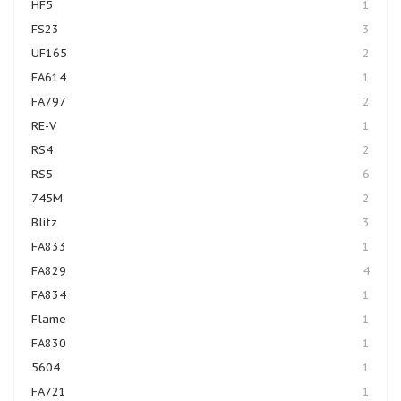
HF5
1
FS23
3
UF165
2
FA614
1
FA797
2
RE-V
1
RS4
2
RS5
6
745M
2
Blitz
3
FA833
1
FA829
4
FA834
1
Flame
1
FA830
1
5604
1
FA721
1