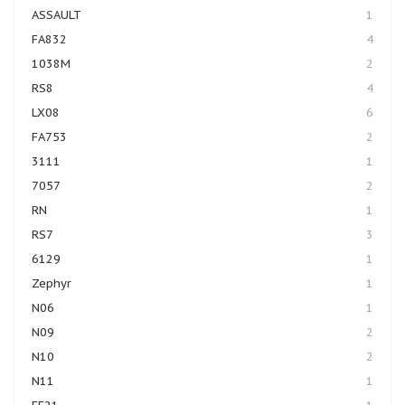
ASSAULT
1
FA832
4
1038M
2
RS8
4
LX08
6
FA753
2
3111
1
7057
2
RN
1
RS7
3
6129
1
Zephyr
1
N06
1
N09
2
N10
2
N11
1