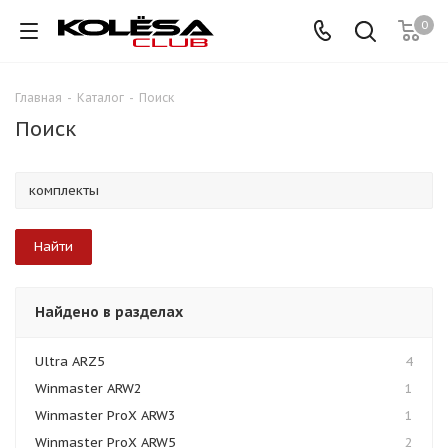
0
Главная
-
Каталог
-
Поиск
Поиск
Найдено в разделах
Ultra ARZ5
4
Winmaster ARW2
1
Winmaster ProX ARW3
1
Winmaster ProX ARW5
2