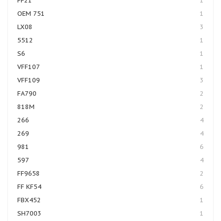
FF21
1
OEM 751
1
LX08
3
5512
1
S6
1
VFF107
1
VFF109
3
FA790
2
818M
2
266
4
269
4
981
6
597
4
FF9658
2
FF KF54
6
FBX452
1
SH7003
1