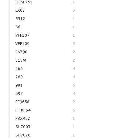
OEM 751
1
LX08
3
5512
1
S6
1
VFF107
1
VFF109
3
FA790
2
818M
2
266
4
269
4
981
6
597
4
FF9658
2
FF KF54
6
FBX452
1
SH7003
1
SH7020
1