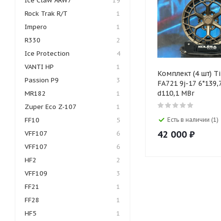
Ice Claw ARW7
19
Rock Trak R/T
1
Impero
1
R330
2
Ice Protection
4
VANTI HP
1
Комплект (4 шт) T
Passion P9
3
FA721 9j-17 6*139,
d110,1 MBr
MR182
1
Zuper Eco Z-107
1
FF10
5
Есть в наличии (1)
42 000
₽
VFF107
6
VFF107
6
HF2
2
VFF109
3
FF21
1
FF28
1
HF5
1