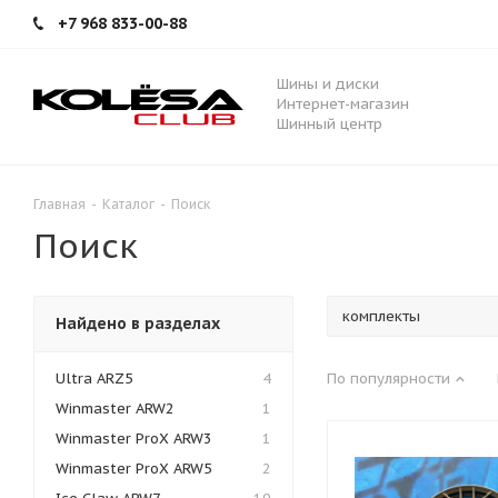
+7 968 833-00-88
Шины и диски
Интернет-магазин
Шинный центр
Главная
-
Каталог
-
Поиск
Поиск
Найдено в разделах
Ultra ARZ5
4
По популярности
Winmaster ARW2
1
Winmaster ProX ARW3
1
Winmaster ProX ARW5
2