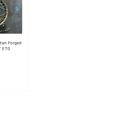
itan Forged
7 ET0