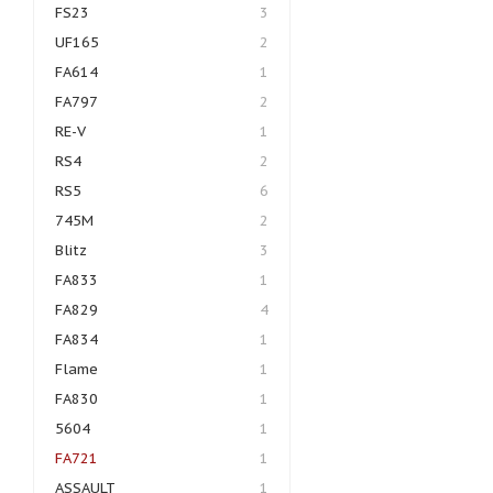
FS23
3
UF165
2
FA614
1
FA797
2
RE-V
1
RS4
2
RS5
6
745M
2
Blitz
3
FA833
1
FA829
4
FA834
1
Flame
1
FA830
1
5604
1
FA721
1
ASSAULT
1