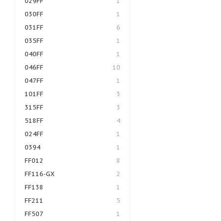
029FF
1
030FF
1
031FF
6
035FF
1
040FF
1
046FF
10
047FF
1
101FF
3
315FF
3
518FF
4
024FF
1
0394
1
FF012
8
FF116-GX
2
FF138
1
FF211
5
FF507
1