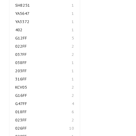
SH8251
1
YA5647
1
YA3372
1
402
1
G12FF
5
022FF
2
037FF
2
038FF
1
203FF
1
316FF
1
KCV05
2
G16FF
2
G47FF
4
018FF
6
023FF
2
026FF
10