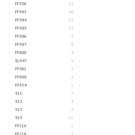
FF558
13
FF593
10
FF594
12
FF595
13
FF596
2
FF597
6
FF600
4
SL547
1
FF581
3
FF009
2
FF534
1
511
7
512
3
513
5
515
11
FF216
1
FF218
2