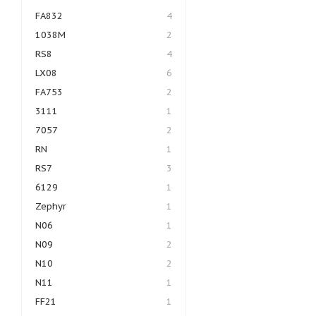
FA832
4
1038M
2
RS8
4
LX08
6
FA753
2
3111
1
7057
2
RN
1
RS7
3
6129
1
Zephyr
1
N06
1
N09
2
N10
2
N11
1
FF21
1