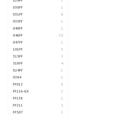
029FF
1
030FF
1
031FF
6
035FF
1
040FF
1
046FF
10
047FF
1
101FF
3
315FF
3
518FF
4
024FF
1
0394
1
FF012
8
FF116-GX
2
FF138
1
FF211
5
FF507
1