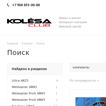
+7 968 833-00-88
Шины и диски
Интернет-магазин
Шинный центр
Главная
-
Каталог
-
Поиск
Поиск
Найдено в разделах
Ultra ARZ5
4
По популярности
Winmaster ARW2
1
Winmaster ProX ARW3
1
Winmaster ProX ARW5
2