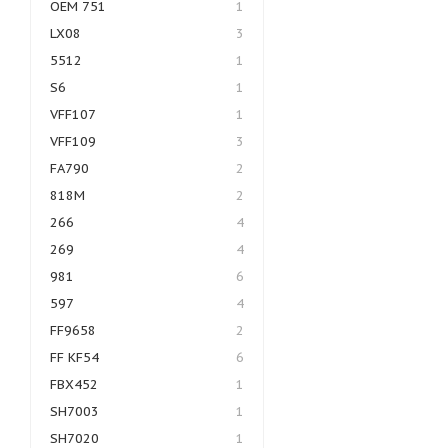
OEM 751
1
LX08
3
5512
1
S6
1
VFF107
1
VFF109
3
FA790
2
818M
2
266
4
269
4
981
6
597
4
FF9658
2
FF KF54
6
FBX452
1
SH7003
1
SH7020
1