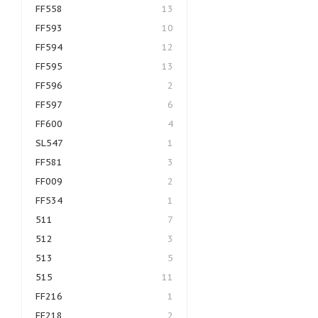
FF558
13
FF593
10
FF594
12
FF595
13
FF596
2
FF597
6
FF600
4
SL547
1
FF581
3
FF009
2
FF534
1
511
7
512
3
513
5
515
11
FF216
1
FF218
2