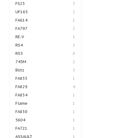
FS23
3
UF165
2
FA614
1
FA797
2
RE-V
1
RS4
2
RS5
6
745M
2
Blitz
3
FA833
1
FA829
4
FA834
1
Flame
1
FA830
1
5604
1
FA721
1
ASSAULT
1