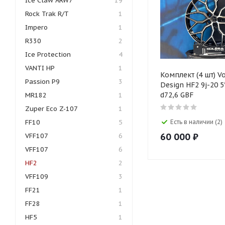
Ice Claw ARW7
19
Rock Trak R/T
1
Impero
1
R330
2
Ice Protection
4
VANTI HP
1
Комплект (4 шт) V
Passion P9
3
Design HF2 9j-20 
d72,6 GBF
MR182
1
Zuper Eco Z-107
1
FF10
5
Есть в наличии (2)
60 000
₽
VFF107
6
VFF107
6
HF2
2
VFF109
3
FF21
1
FF28
1
HF5
1