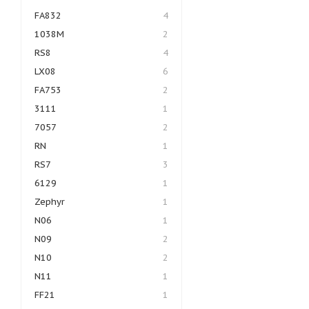
FA832
4
1038M
2
RS8
4
LX08
6
FA753
2
3111
1
7057
2
RN
1
RS7
3
6129
1
Zephyr
1
N06
1
N09
2
N10
2
N11
1
FF21
1