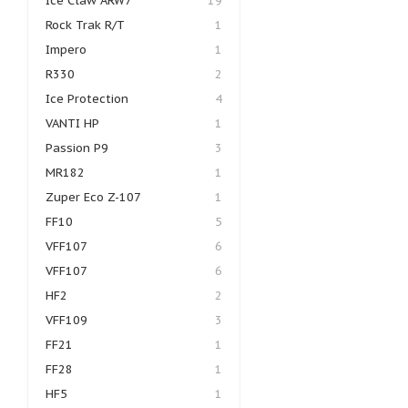
Ice Claw ARW7
19
Rock Trak R/T
1
Impero
1
R330
2
Ice Protection
4
VANTI HP
1
Passion P9
3
MR182
1
Zuper Eco Z-107
1
FF10
5
VFF107
6
VFF107
6
HF2
2
VFF109
3
FF21
1
FF28
1
HF5
1