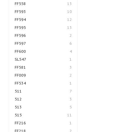
FF558
13
FF593
10
FF594
12
FF595
13
FF596
2
FF597
6
FF600
4
SL547
1
FF581
3
FF009
2
FF534
1
511
7
512
3
513
5
515
11
FF216
1
FF218
2