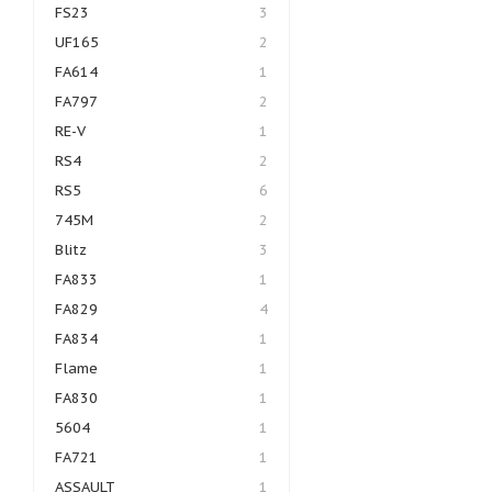
FS23
3
UF165
2
FA614
1
FA797
2
RE-V
1
RS4
2
RS5
6
745M
2
Blitz
3
FA833
1
FA829
4
FA834
1
Flame
1
FA830
1
5604
1
FA721
1
ASSAULT
1