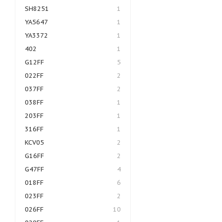
SH8251
1
YA5647
1
YA3372
1
402
1
G12FF
5
022FF
2
037FF
2
038FF
1
203FF
1
316FF
1
KCV05
2
G16FF
2
G47FF
4
018FF
6
023FF
2
026FF
10