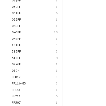
029FF
1
030FF
1
031FF
6
035FF
1
040FF
1
046FF
10
047FF
1
101FF
3
315FF
3
518FF
4
024FF
1
0394
1
FF012
8
FF116-GX
2
FF138
1
FF211
5
FF507
1