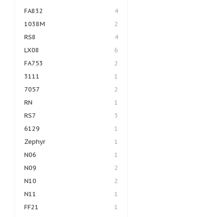
FA832
4
1038M
2
RS8
4
LX08
6
FA753
2
3111
1
7057
2
RN
1
RS7
3
6129
1
Zephyr
1
N06
1
N09
2
N10
2
N11
1
FF21
1