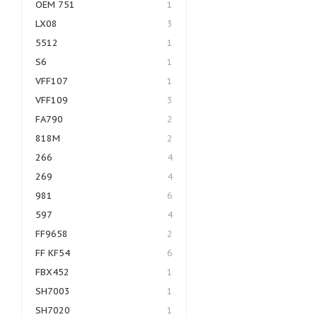
OEM 751
1
LX08
3
5512
1
S6
1
VFF107
1
VFF109
3
FA790
2
818M
2
266
4
269
4
981
6
597
4
FF9658
2
FF KF54
6
FBX452
1
SH7003
1
SH7020
1