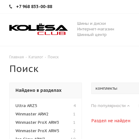
+7 968 833-00-88
Шины и диски
Интернет-магазин
Шинный центр
Главная
-
Каталог
-
Поиск
Поиск
Найдено в разделах
Ultra ARZ5
4
По популярности
Winmaster ARW2
1
Раздел не найден
Winmaster ProX ARW3
1
Winmaster ProX ARW5
2