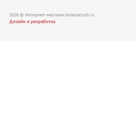
2026 © Интернет-магазин kolesaclub.ru
Дизайн и разработка
Titan Forged FA832 9,5j-19 5*120 ET33 d72,6 MB задние
Есть в наличии (6)
13 750
₽