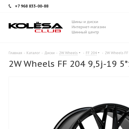
+7 968 833-00-88
Шины и диски
Интернет-магазин
Шинный центр
Главная
-
Каталог
-
Диски
-
2W Wheels
-
FF 204
-
2W Wheels FF 
2W Wheels FF 204 9,5j-19 5*