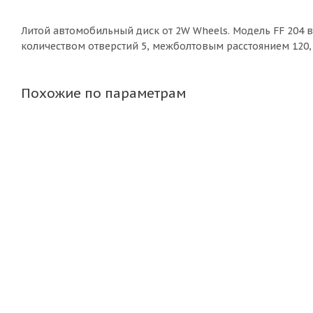
Литой aвтомобильный диск от 2W Wheels. Модель FF 204 в
количеством отверстий 5, межболтовым расстоянием 120,
Похожие по параметрам
KoKo Wheels SL525 9,5j-19 5*120 ET35 d72,6 GMF задние