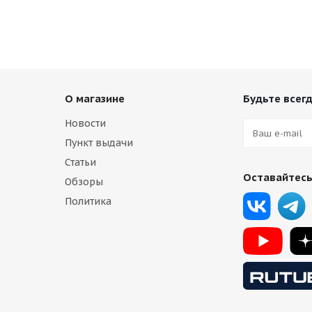
Есть в наличии (1)
13 750
₽
О магазине
Будьте всегд
Новости
Пункт выдачи
Статьи
Оставайтесь
Обзоры
Политика
Titan Forged FA829 9,5j-19 5*120 ET33 d72,6 HB задние
Есть в наличии (2)
13 750
₽