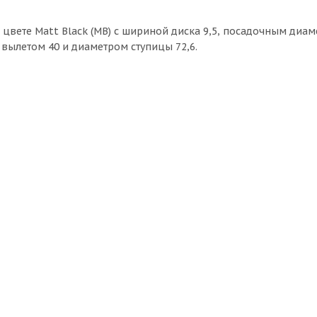
 цвете Matt Black (MB) с шириной диска 9,5, посадочным диам
 вылетом 40 и диаметром ступицы 72,6.
Makstton MST703 9,5j-19 5*120 ET35 d72,6 GM