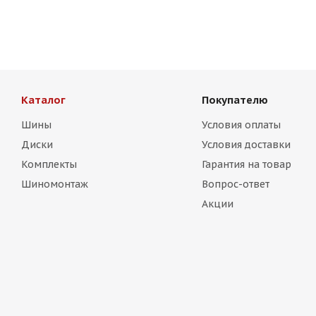
Есть в наличии (1)
13 750
₽
Каталог
Покупателю
Шины
Условия оплаты
Диски
Условия доставки
Комплекты
Гарантия на товар
Шиномонтаж
Вопрос-ответ
Акции
Titan Forged FA753 9,5j-19 5*120 ET35 d72,6 MB задние
Есть в наличии (4)
13 750
₽