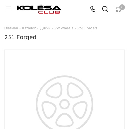
0
Главная
-
Каталог
-
Диски
-
2W Wheels
-
251 Forged
251 Forged