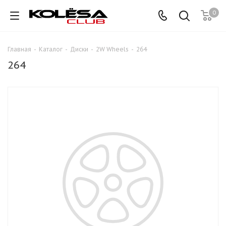
0
Главная
-
Каталог
-
Диски
-
2W Wheels
-
264
264