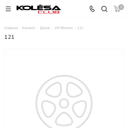
0
Главная
-
Каталог
-
Диски
-
2W Wheels
-
121
121