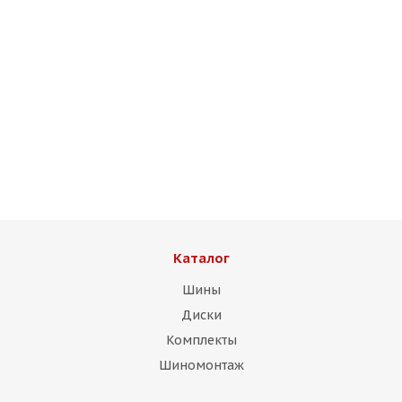
Rizo RS4 8,5j-20 5*112 ET35 d66,6 MG передние
Есть в наличии (4)
14 500
₽
Подробнее
Каталог
Шины
Диски
Комплекты
Шиномонтаж