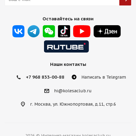
HMD 3521 8,5j-20 5*112 ET28 d66,5 GBF передние
Оставайтесь на связи
Есть в наличии (4)
16 000
₽
Подробнее
Наши контакты
+7 968 833-00-88
Написать в Telegram
hi@kolesaclub.ru
г. Москва, ул. Южнопортовая, д.11, стр.6
HRE Design FF10 8,5j-20 5*112 ET38 d66,6 HS
2026 © Интернет-магазин kolesaclub.ru