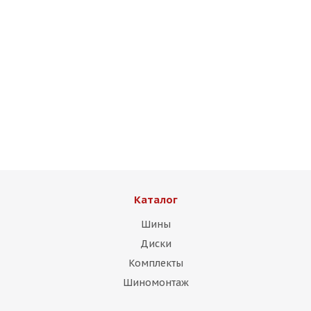
Rizo RS4 8,5j-20 5*112 ET35 d66,6 MG передние
Есть в наличии (4)
14 500
₽
Подробнее
Каталог
Шины
Диски
Комплекты
Шиномонтаж