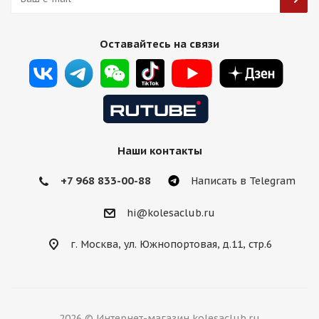
HMD 3521 8,5j-20 5*112 ET28 d66,5 GBF передние
Оставайтесь на связи
Есть в наличии (4)
16 000
₽
Подробнее
Наши контакты
+7 968 833-00-88
Написать в Telegram
hi@kolesaclub.ru
г. Москва, ул. Южнопортовая, д.11, стр.6
HRE Design FF10 8,5j-20 5*112 ET38 d66,6 HS
2026 © Интернет-магазин kolesaclub.ru