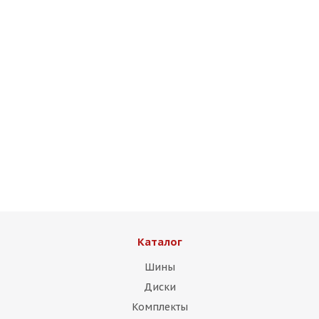
HMD 511 8,5j-19 5*112 ET38 d66,6 MBr
Есть в наличии (4)
13 750
₽
Подробнее
Каталог
Шины
Диски
Комплекты