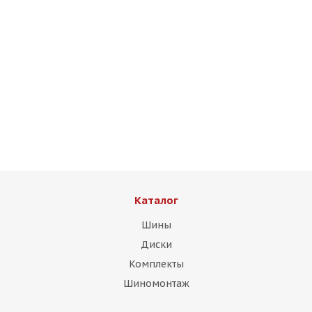
HMD 511 8,5j-19 5*112 ET38 d66,6 MBr
Есть в наличии (4)
13 750
₽
Подробнее
Каталог
Шины
Диски
Комплекты
Шиномонтаж