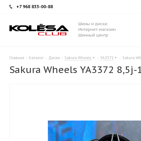
+7 968 833-00-88
Шины и диски
Интернет-магазин
Шинный центр
Главная
-
Каталог
-
Диски
-
Sakura Wheels
-
YA3372
-
Sakura Wh
Sakura Wheels YA3372 8,5j-