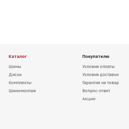
305Forged Design UF165 8,5j-19 5*114,3 ET38 d73,1 HB
Есть в наличии (2)
13 750
₽
Каталог
Покупателю
Шины
Условия оплаты
Диски
Условия доставки
Комплекты
Гарантия на товар
Шиномонтаж
Вопрос-ответ
Акции
HMD 511 8,5j-19 5*114,3 ET38 d73,1 MBr
HMD 513 8
Есть в наличии (4)
Есть в 