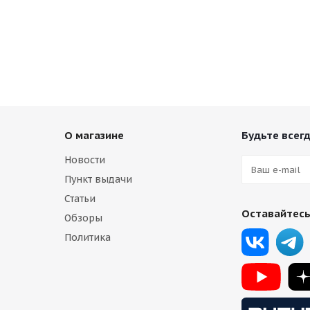
HMD 505 8,5j-19 5*114,3 ET38 d73,1 HB
Есть в наличии (16)
13 750
₽
О магазине
Будьте всегд
Новости
Пункт выдачи
Статьи
Оставайтесь
Обзоры
Политика
,5j-19 5*114,3 ET38 d73,1 MB
наличии (16)