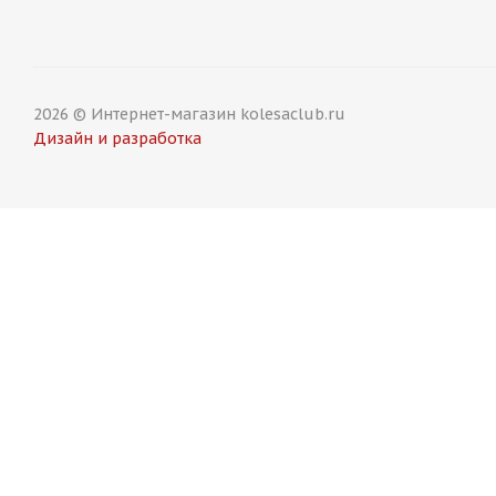
13 750
₽
13 750
2026 © Интернет-магазин kolesaclub.ru
Дизайн и разработка
HMD 515 8,5j-19 5*114,3 ET38 d73,1 HB
HMD 515 8,
Есть в наличии (20)
Есть в н
13 750
₽
13 750
₽