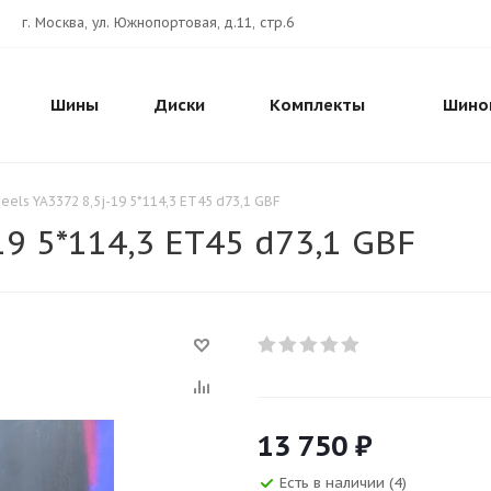
г. Москва, ул. Южнопортовая, д.11, стр.6
Шины
Диски
Комплекты
Шино
eels YA3372 8,5j-19 5*114,3 ET45 d73,1 GBF
19 5*114,3 ET45 d73,1 GBF
13 750
₽
Есть в наличии (4)