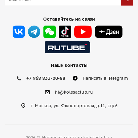
HMD 511 8,5j-19 5*114,3 ET38 d73,1 MBr
Оставайтесь на связи
Есть в наличии (4)
13 750
₽
Подробнее
Наши контакты
+7 968 833-00-88
Написать в Telegram
hi@kolesaclub.ru
г. Москва, ул. Южнопортовая, д.11, стр.6
2026 © Интернет-магазин kolesaclub.ru