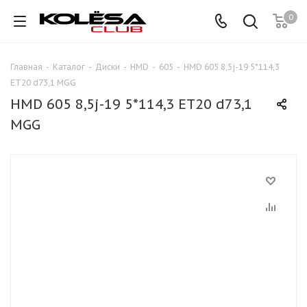
0
Главная
-
Каталог
-
Диски
-
HMD
-
605
-
HMD 605 8,5j-19 5*114,3
ET20 d73,1 MGG
HMD 605 8,5j-19 5*114,3 ET20 d73,1
MGG