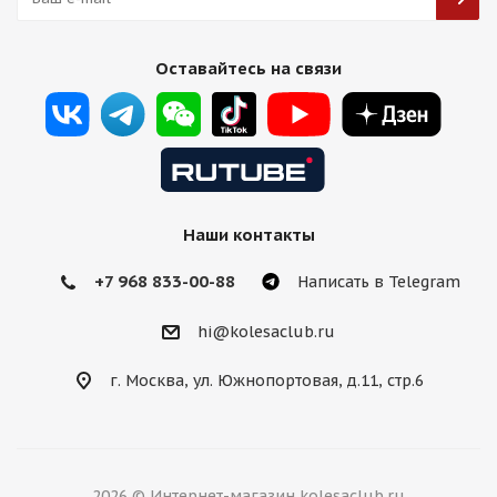
HMD 511 8,5j-19 5*114,3 ET38 d73,1 MBr
Оставайтесь на связи
Есть в наличии (4)
13 750
₽
Подробнее
Наши контакты
+7 968 833-00-88
Написать в Telegram
hi@kolesaclub.ru
г. Москва, ул. Южнопортовая, д.11, стр.6
2026 © Интернет-магазин kolesaclub.ru