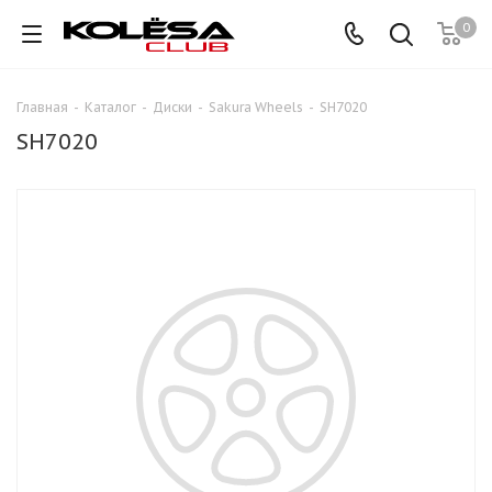
0
Главная
-
Каталог
-
Диски
-
Sakura Wheels
-
SH7020
SH7020