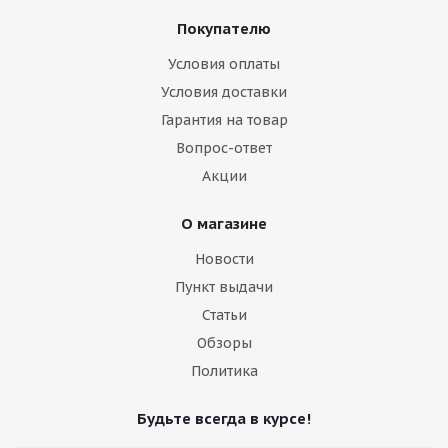
Покупателю
Условия оплаты
Условия доставки
Гарантия на товар
2W Wheels HX 990 8j-17 6*139,7 ET-12 d106,1 Matt
Black (MB)
Вопрос-ответ
Акции
Есть в наличии (4)
О магазине
12 700
₽
Новости
Подробнее
Пункт выдачи
Статьи
Обзоры
Политика
Будьте всегда в курсе!