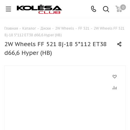
0
Главная
-
Каталог
-
Диски
-
2W Wheels
-
FF 521
-
2W Wheels FF 521
8j-18 5*112 ET38 d66,6 Hyper (HB)
2W Wheels FF 521 8j-18 5*112 ET38
d66,6 Hyper (HB)