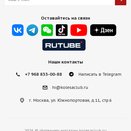
HMD 7019 8j-18 5*112 ET35 d66,5 MG передние
Оставайтесь на связи
Есть в наличии (20)
11 500
₽
Подробнее
Наши контакты
+7 968 833-00-88
Написать в Telegram
hi@kolesaclub.ru
г. Москва, ул. Южнопортовая, д.11, стр.6
HMD 7019 8j-18 5*112 ET35 d66,5 S
2026 © Интернет-магазин kolesaclub.ru