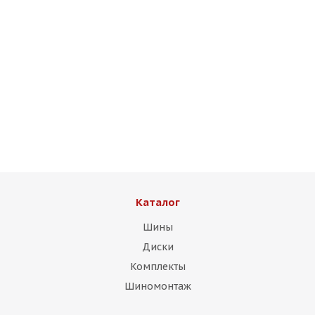
BW Wheels 3111 8j-18 5*112 ET35 d57,1 GB
Есть в наличии (4)
11 500
₽
Подробнее
Каталог
Шины
Диски
Комплекты
Шиномонтаж