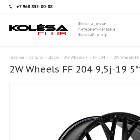
+7 968 833-00-88
Шины и диски
Интернет-магазин
Шинный центр
Главная
-
Каталог
-
Диски
-
2W Wheels
-
FF 204
-
2W Wheels FF 
2W Wheels FF 204 9,5j-19 5*