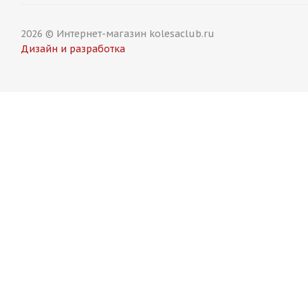
2026 © Интернет-магазин kolesaclub.ru
Дизайн и разработка
Titan Forged FA829 9,5j-19 5*112 ET35 d66,6 HS задние
Есть в наличии (2)
13 750
₽