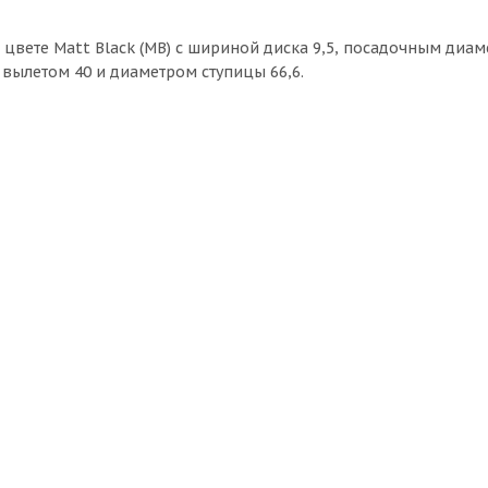
 цвете Matt Black (MB) с шириной диска 9,5, посадочным диам
 вылетом 40 и диаметром ступицы 66,6.
RGW 026FF 9,5j-19 5*112 ET38 d66,5 HB задние