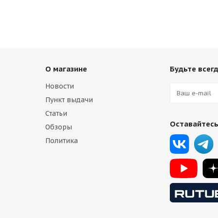
Есть в наличии (4)
13 750
₽
О магазине
Будьте всегд
Новости
Пункт выдачи
Статьи
Оставайтесь
Обзоры
Политика
izo RS8 9,5j-19 5*112 ET38 d66,6 MG задние
Есть в наличии (4)
13 750
₽