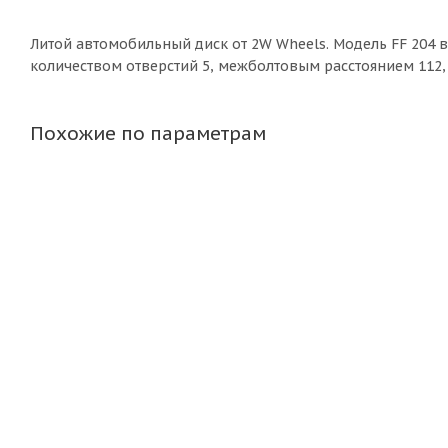
Литой aвтомобильный диск от 2W Wheels. Модель FF 204 в
количеством отверстий 5, межболтовым расстоянием 112,
Похожие по параметрам
HRE Design FF21 9,5j-19 5*112 ET35 d66,6 MB задние