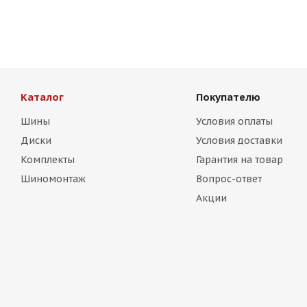
Есть в наличии (4)
13 750
₽
Каталог
Покупателю
Шины
Условия оплаты
Диски
Условия доставки
Комплекты
Гарантия на товар
Шиномонтаж
Вопрос-ответ
Акции
RGW 046FF 9,5j-19 5*112 ET38 d73,1 GGM задние
R
Есть в наличии (2)
13 750
₽