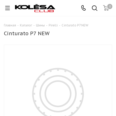
0
Главная
-
Каталог
-
Шины
-
Pirelli
-
Cinturato P7 NEW
Cinturato P7 NEW