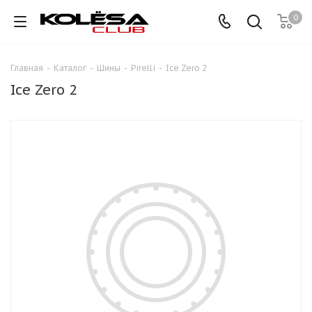
0
Главная
-
Каталог
-
Шины
-
Pirelli
-
Ice Zero 2
Ice Zero 2