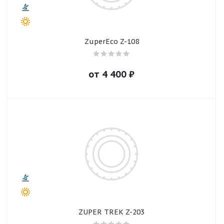
ZuperEco Z-108
от
4 400
₽
ZUPER TREK Z-203