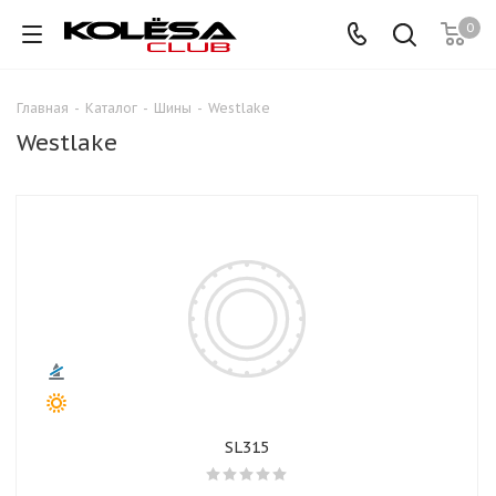
0
Главная
-
Каталог
-
Шины
-
Westlake
Westlake
SL315