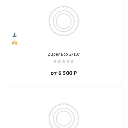
Zuper Eco Z-107
от
6 500
₽