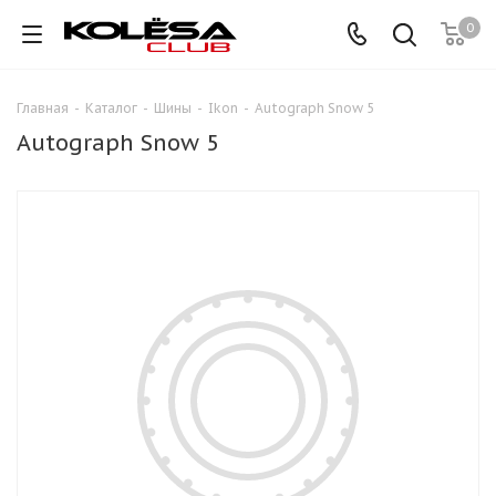
0
Главная
-
Каталог
-
Шины
-
Ikon
-
Autograph Snow 5
Autograph Snow 5