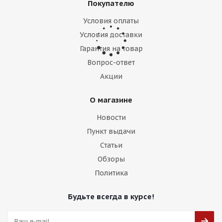
Покупателю
Условия оплаты
Условия доставки
Гарантия на товар
2W Wheels 599 10j-20 5*120 ET40 d74,1 Black
Machined (BP)
Вопрос-ответ
Акции
Есть в наличии (4)
О магазине
17 700
₽
Новости
Подробнее
Пункт выдачи
Статьи
Обзоры
Политика
Будьте всегда в курсе!