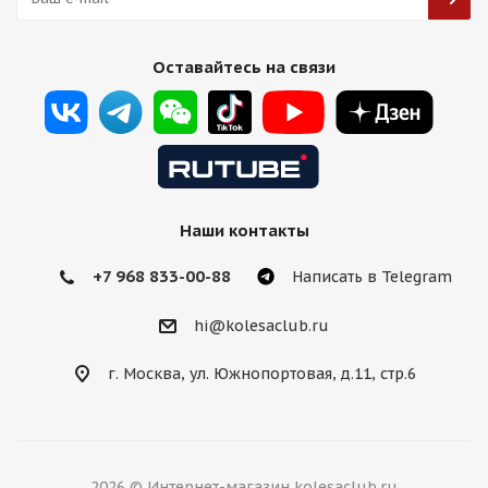
Оставайтесь на связи
Комплект KC Wheels 818M 10j-20 5*120 et40 d74,1 и
11,5j-20 5*120 d74,1 GBF
Есть в наличии (1)
64 000
₽
Наши контакты
Подробнее
+7 968 833-00-88
Написать в Telegram
hi@kolesaclub.ru
г. Москва, ул. Южнопортовая, д.11, стр.6
2026 © Интернет-магазин kolesaclub.ru