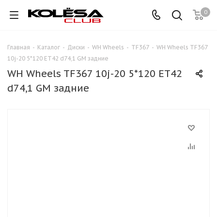
0
Главная
-
Каталог
-
Диски
-
WH Wheels
-
TF367
-
WH Wheels TF367
10j-20 5*120 ET42 d74,1 GM задние
WH Wheels TF367 10j-20 5*120 ET42
d74,1 GM задние