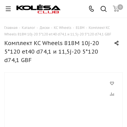
0
Главная
-
Каталог
-
Диски
-
KC Wheels
-
818M
-
Комплект KC
Wheels 818M 10j-20 5*120 et40 d74,1 и 11,5j-20 5*120 d74,1 GBF
Комплект KC Wheels 818M 10j-20
5*120 et40 d74,1 и 11,5j-20 5*120
d74,1 GBF