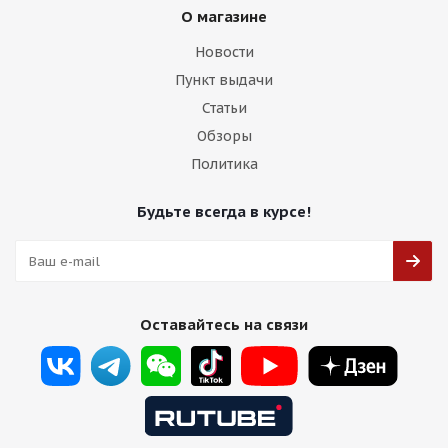
О магазине
17 500
₽
Новости
Подробнее
Пункт выдачи
Статьи
Обзоры
Политика
Будьте всегда в курсе!
Оставайтесь на связи
2W Wheels 599 10j-20 5*120 ET40 d74,1 Black
Machined (BP)
Есть в наличии (4)