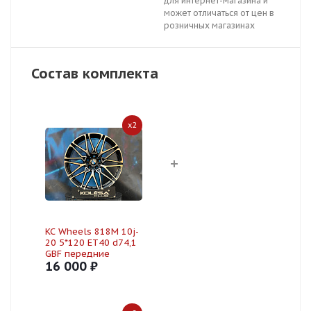
для интернет-магазина и
может отличаться от цен в
розничных магазинах
Состав комплекта
x2
KC Wheels 818M 10j-
20 5*120 ET40 d74,1
GBF передние
16 000 ₽