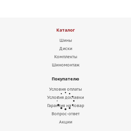
Есть в наличии (2)
16 000
₽
Подробнее
Каталог
Шины
Диски
Комплекты
Шиномонтаж
Покупателю
Условия оплаты
Условия доставки
Гарантия на товар
WH Wheels TF367 10j-20 5*120 ET42 d74,1 GM
задние
Вопрос-ответ
Акции
Есть в наличии (3)