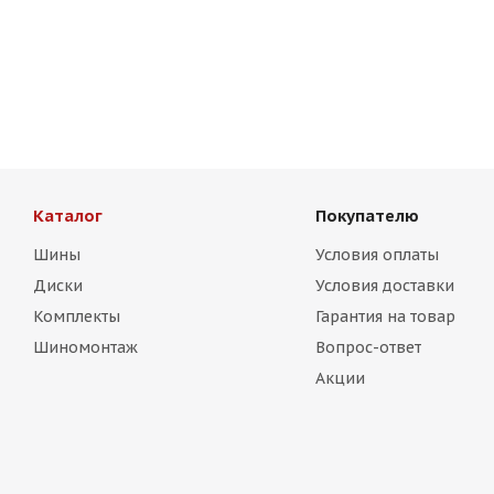
HMD 507 8,5j-19 5*108 ET38 d73,1 HB
HMD XF204 8,
Есть в наличии (20)
Есть в нал
13 750
₽
13 750
₽
Каталог
Покупателю
Шины
Условия оплаты
Диски
Условия доставки
Комплекты
Гарантия на товар
Шиномонтаж
Вопрос-ответ
Акции
HRE Design FF10 8,5j-19 5*108 ET35 d73,1 MG
HRE 
Есть в наличии (4)
Е