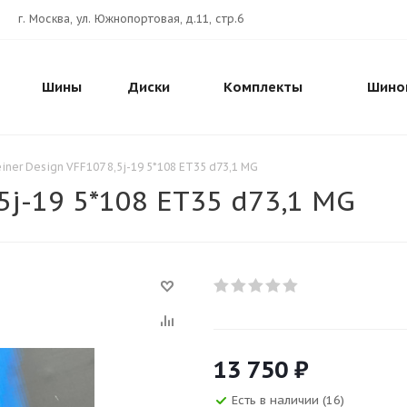
г. Москва, ул. Южнопортовая, д.11, стр.6
Шины
Диски
Комплекты
Шино
einer Design VFF107 8,5j-19 5*108 ET35 d73,1 MG
,5j-19 5*108 ET35 d73,1 MG
13 750
₽
Есть в наличии (16)