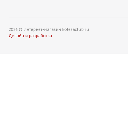
13 750
₽
13 
2026 © Интернет-магазин kolesaclub.ru
Дизайн и разработка
HRE Design FF28 8,5j-19 5*108 ET38 d73,1 HB
Koko
Есть в наличии (12)
Ес
13 750
₽
13 