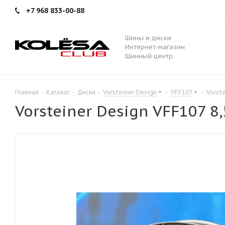
+7 968 833-00-88
Шины и диски
Интернет-магазин
Шинный центр
Главная
-
Каталог
-
Диски
-
Vorsteiner Design
-
VFF107
-
Vorst
Vorsteiner Design VFF107 8