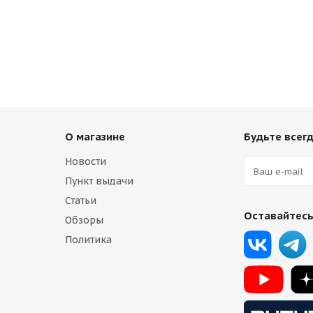
5j-19 5*108 ET35 d73,1 GB
HMD XF209 8,5j-19 5*108 ET35 
ичии (8)
Есть в наличии (12)
13 750
₽
О магазине
Будьте всегд
Новости
Пункт выдачи
Статьи
Оставайтесь
Обзоры
Политика
Design FF10 8,5j-19 5*108 ET40 d63,4 DMG
сть в наличии (4)