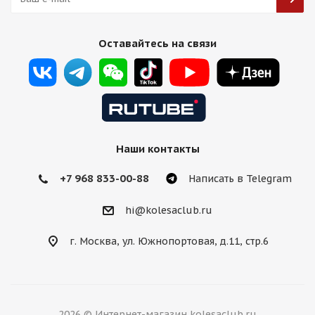
HMD XF209 8,5j-19 5*108 ET35 d73,1 HB
Оставайтесь на связи
Есть в наличии (12)
13 750
₽
Подробнее
Наши контакты
+7 968 833-00-88
Написать в Telegram
hi@kolesaclub.ru
г. Москва, ул. Южнопортовая, д.11, стр.6
HRE Design FF10 8,5j-19 5*108 ET35 d73,1 MG
2026 © Интернет-магазин kolesaclub.ru