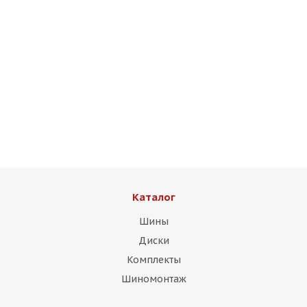
HMD 507 8,5j-19 5*108 ET38 d73,1 HB
Есть в наличии (20)
13 750
₽
Подробнее
Каталог
Шины
Диски
Комплекты
Шиномонтаж