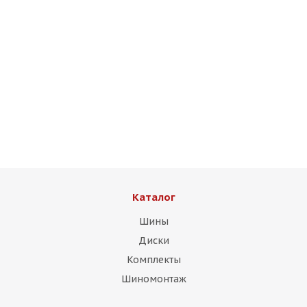
HRE Design FF21 9,5j-19 5*112 ET35 d66,6 MB задние
Есть в наличии (4)
13 750
₽
Подробнее
Каталог
Шины
Диски
Комплекты
Шиномонтаж