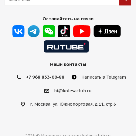
Rizo RS8 9,5j-19 5*112 ET38 d66,6 MG задние
Оставайтесь на связи
Есть в наличии (4)
13 750
₽
Подробнее
Наши контакты
+7 968 833-00-88
Написать в Telegram
hi@kolesaclub.ru
г. Москва, ул. Южнопортовая, д.11, стр.6
Titan Forged FA829 9,5j-19 5*112 ET35 d66,6 HS
2026 © Интернет-магазин kolesaclub.ru