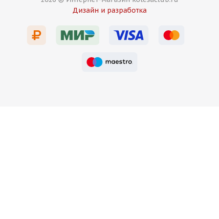
задние
Дизайн и разработка
Есть в наличии (2)
13 750
₽
Подробнее
Vorsteiner Design VFF107 9,5j-19 5*112 ET35 d66,6
MG задние