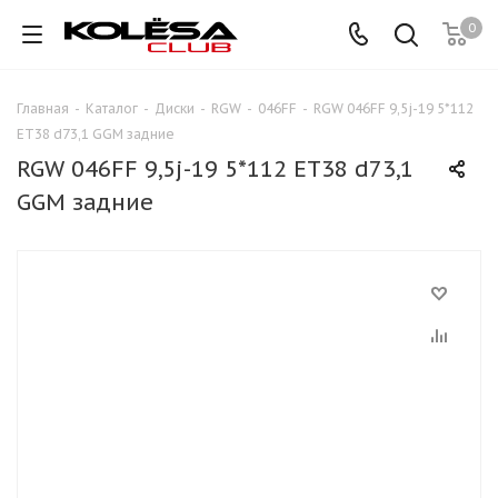
0
Главная
-
Каталог
-
Диски
-
RGW
-
046FF
-
RGW 046FF 9,5j-19 5*112
ET38 d73,1 GGM задние
RGW 046FF 9,5j-19 5*112 ET38 d73,1
GGM задние