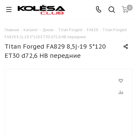
0
Главная
-
Каталог
-
Диски
-
Titan Forged
-
FA829
-
Titan Forged
FA829 8,5j-19 5*120 ET30 d72,6 HB передние
Titan Forged FA829 8,5j-19 5*120
ET30 d72,6 HB передние