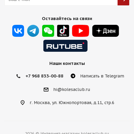
Titan Forged FA753 8,5j-19 5*120 ET35 d72,6 MB
Оставайтесь на связи
передние
Есть в наличии (4)
13 750
₽
Наши контакты
Подробнее
+7 968 833-00-88
Написать в Telegram
hi@kolesaclub.ru
г. Москва, ул. Южнопортовая, д.11, стр.6
2026 © Интернет-магазин kolesaclub.ru