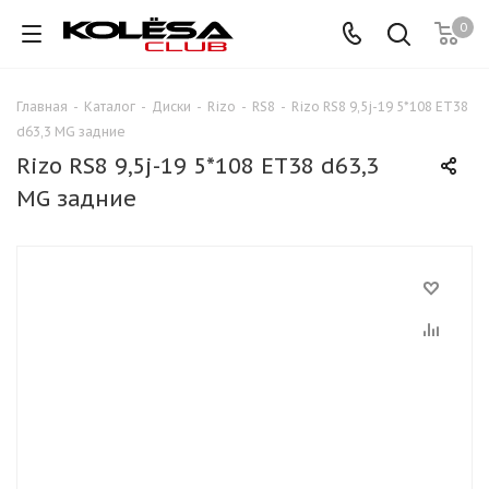
0
Главная
-
Каталог
-
Диски
-
Rizo
-
RS8
-
Rizo RS8 9,5j-19 5*108 ET38
d63,3 MG задние
Rizo RS8 9,5j-19 5*108 ET38 d63,3
MG задние