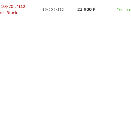
 10j-20 5*112
23 900
₽
10x20 5x112
Есть в 
att Black