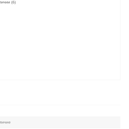
личии (6)
личие