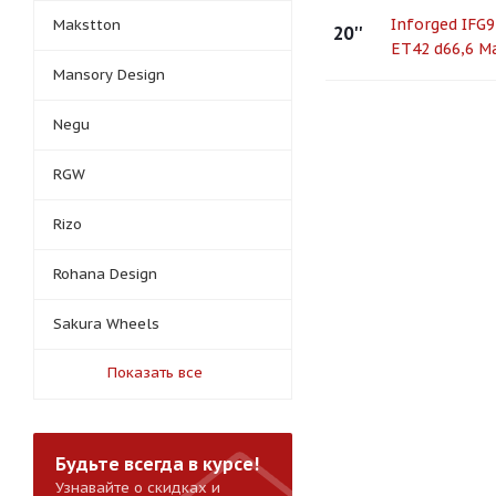
Inforged IFG9
Makstton
20''
ET42 d66,6 M
Mansory Design
Negu
RGW
Rizo
Rohana Design
Sakura Wheels
Показать все
Будьте всегда в курсе!
Узнавайте о скидках и