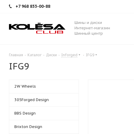
+7 968 833-00-88
Шины и диски
Интернет-магазин
Шинный центр
Главная
-
Каталог
-
Диски
-
Inforged
-
IFG9
IFG9
2W Wheels
305Forged Design
BBS Design
Brixton Design