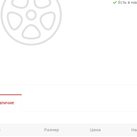
Есть в на
аличие
е
Размер
Цена
На