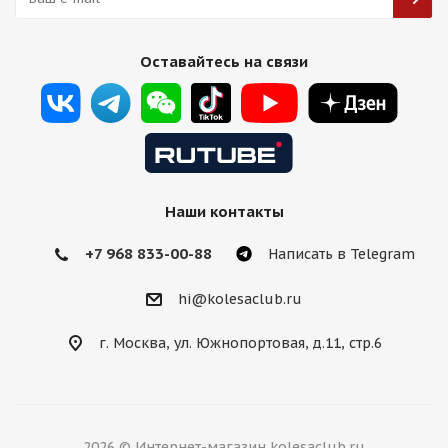
KC Wheels FF21 7,5j-17 5*120 ET35 d72,6 HB
Оставайтесь на связи
Есть в наличии (4)
9 500
₽
Подробнее
Наши контакты
+7 968 833-00-88
Написать в Telegram
hi@kolesaclub.ru
г. Москва, ул. Южнопортовая, д.11, стр.6
Koko Wheels FF594 7,5j-17 5*120 ET35 d72,56 GB
2026 © Интернет-магазин kolesaclub.ru