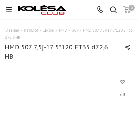
0
Главная
-
Каталог
-
Диски
-
HMD
-
507
-
HMD 507 7,5j-17 5*120 ET35
d72,6 HB
HMD 507 7,5j-17 5*120 ET35 d72,6
HB