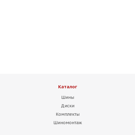
HMD 507 7,5j-17 5*120 ET35 d72,6 MB
Есть в наличии (4)
9 500
₽
Подробнее
Каталог
Шины
Диски
Комплекты
Шиномонтаж