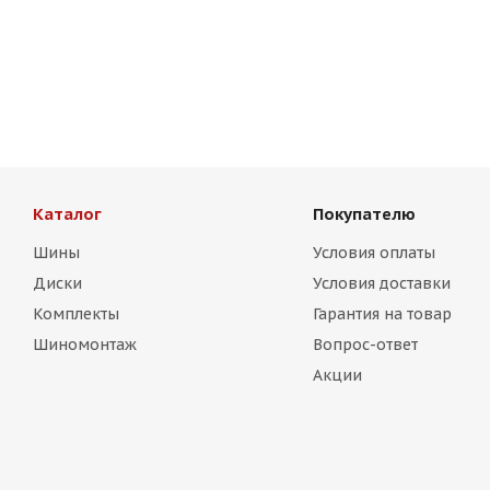
HMD 511 7,5j-17 5*112 ET38 d66,6 HB
HMD 511 7,5j
Есть в наличии (20)
Есть в нал
9 500
₽
9 500
₽
Каталог
Покупателю
Шины
Условия оплаты
Диски
Условия доставки
Комплекты
Гарантия на товар
Шиномонтаж
Вопрос-ответ
Акции
HMD 515 7,5j-17 5*112 ET38 d66,6 HB
HMD 515 7,5j
Есть в наличии (20)
Есть в нал