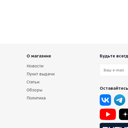
-17 5*112 ET38 d66,6 MB
HMD 513 7,5j-17 5*112 ET38 d66,6
ичии (8)
Есть в наличии (8)
9 500
₽
О магазине
Будьте всегд
Новости
Пункт выдачи
Статьи
Оставайтесь
Обзоры
Политика
-17 5*112 ET38 d66,6 MB
HMD 515 7,5j-17 5*112 ET38 d66,6
ичии (8)
Есть в наличии (4)