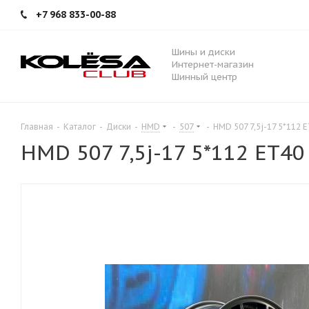
+7 968 833-00-88
Шины и диски
Интернет-магазин
Шинный центр
Главная
-
Каталог
-
Диски
-
HMD
-
507
-
HMD 507 7,5j-17 5*112 
HMD 507 7,5j-17 5*112 ET40