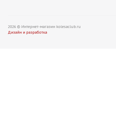
9 500
₽
9 500
₽
2026 © Интернет-магазин kolesaclub.ru
Дизайн и разработка
HMD 918 7,5j-17 5*112 ET35 d66,56 GBF
KoKo Wheel
Есть в наличии (4)
Есть в н
9 500
₽
9 500
₽