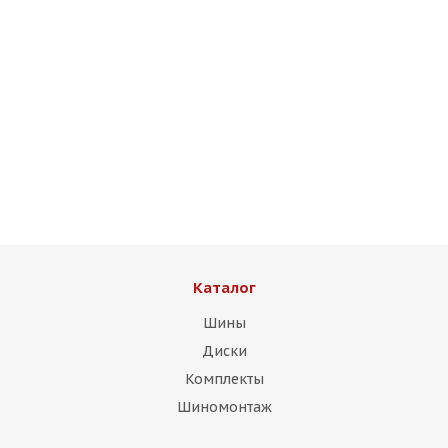
Enkei Design RS05RR 7,5j-17 5*114,3 ET35 d73,1 DMG
Есть в наличии (1)
9 500
₽
Подробнее
Каталог
Шины
Диски
Комплекты
Шиномонтаж