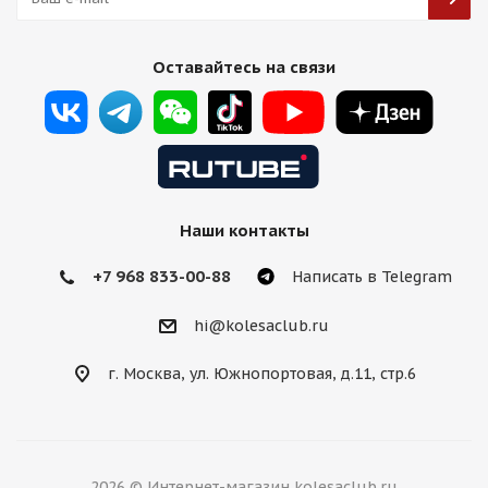
HMD 506 7,5j-17 5*114,3 ET38 d73,1 HBML
Оставайтесь на связи
Есть в наличии (8)
9 500
₽
Подробнее
Наши контакты
+7 968 833-00-88
Написать в Telegram
hi@kolesaclub.ru
г. Москва, ул. Южнопортовая, д.11, стр.6
HMD 511 7,5j-17 5*114,3 ET38 d73,1 HB
2026 © Интернет-магазин kolesaclub.ru