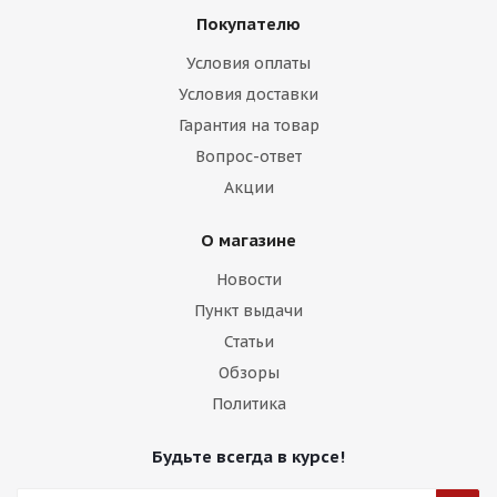
Покупателю
Условия оплаты
Условия доставки
Гарантия на товар
Brixton Design LX08 8,5j-20 5*114,3 ET30 d73,1 GBF
Вопрос-ответ
Акции
Есть в наличии (4)
16 000
₽
О магазине
Новости
Подробнее
Пункт выдачи
Статьи
Обзоры
Политика
Будьте всегда в курсе!