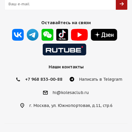
Brixton Design LX08 8,5j-20 5*114,3 ET38 d73,1 GBF
Оставайтесь на связи
Есть в наличии (20)
16 000
₽
Подробнее
Наши контакты
+7 968 833-00-88
Написать в Telegram
hi@kolesaclub.ru
г. Москва, ул. Южнопортовая, д.11, стр.6