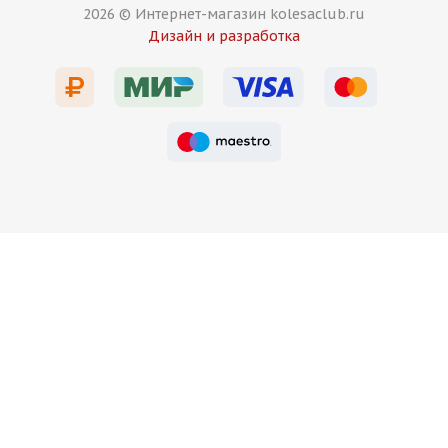
2026 © Интернет-магазин kolesaclub.ru
HRE Design FF10 8,5j-20 5*114,3 ET35 d73,1 GB
Дизайн и разработка
Есть в наличии (4)
16 000
₽
Подробнее
KC Wheels 266 8,5j-20 5*114,3 ET35 d67,1 GB