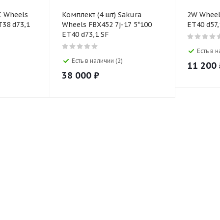
C Wheels
Комплект (4 шт) Sakura
2W Wheels
T38 d73,1
Wheels FBX452 7j-17 5*100
ET40 d57,
ET40 d73,1 SF
Есть в н
Есть в наличии (2)
11 200
38 000
₽