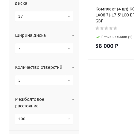
диска
Комплект (4 шт) K
LX08 7j-17 5*100 E
17
GBF
Ширина диска
Есть в наличии (1)
38 000
₽
7
Количество отверстий
5
Межболтовое
расстояние
100