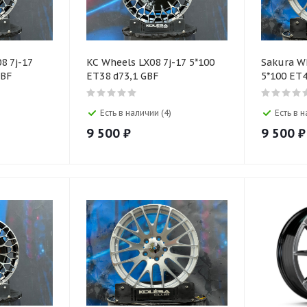
8 7j-17
KC Wheels LX08 7j-17 5*100
Sakura W
GBF
ET38 d73,1 GBF
5*100 ET4
Есть в наличии (4)
Есть в н
9 500
₽
9 500
₽