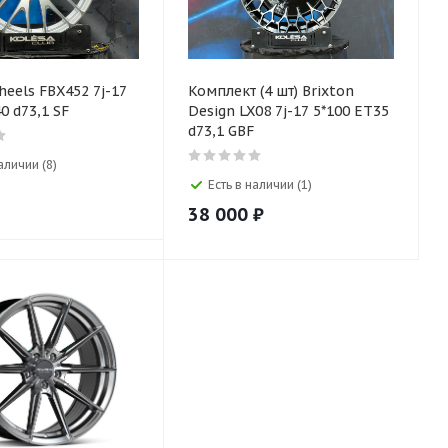
heels FBX452 7j-17
Комплект (4 шт) Brixton
0 d73,1 SF
Design LX08 7j-17 5*100 ET35
d73,1 GBF
аличии (8)
Есть в наличии (1)
38 000
₽