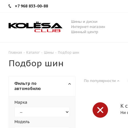
+7 968 833-00-88
Шины и диски
Интернет-магазин
Шинный центр
Главная
-
Каталог
-
Шины
-
Подбор шин
Подбор шин
По популярности
Фильтр по
автомобилю
Марка
К 
Ни 
Модель