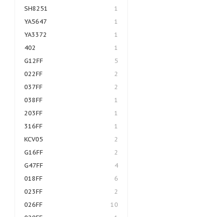
SH8251
1
YA5647
1
YA3372
1
402
1
G12FF
5
022FF
2
037FF
2
038FF
1
203FF
1
316FF
1
KCV05
2
G16FF
2
G47FF
4
018FF
6
023FF
2
026FF
10