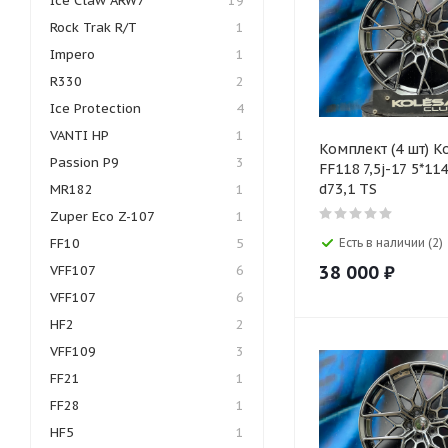
Ice Claw ARW7
19
Rock Trak R/T
1
Impero
1
R330
2
Ice Protection
4
VANTI HP
1
Комплект (4 шт) K
Passion P9
3
FF118 7,5j-17 5*11
d73,1 TS
MR182
1
Zuper Eco Z-107
1
FF10
5
Есть в наличии (2)
38 000
₽
VFF107
6
VFF107
6
HF2
2
VFF109
3
FF21
1
FF28
1
HF5
1