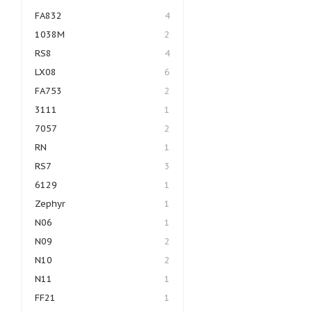
FA832
4
1038M
2
RS8
4
LX08
6
FA753
2
3111
1
7057
2
RN
1
RS7
3
6129
1
Zephyr
1
N06
1
N09
2
N10
2
N11
1
FF21
1