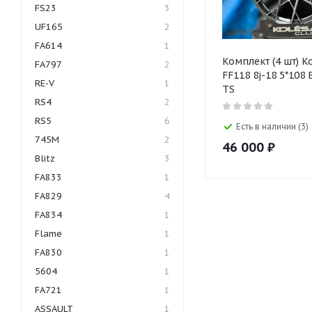
FS23
3
UF165
2
FA614
1
Комплект (4 шт) K
FA797
2
FF118 8j-18 5*108 
RE-V
1
TS
RS4
2
RS5
6
Есть в наличии (3)
745M
2
46 000
₽
Blitz
3
FA833
1
FA829
4
FA834
1
Flame
1
FA830
1
5604
1
FA721
1
ASSAULT
1