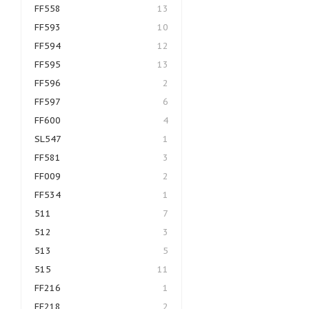
FF558
13
FF593
10
FF594
12
FF595
13
FF596
2
FF597
6
FF600
4
SL547
1
FF581
3
FF009
2
FF534
1
511
7
512
3
513
5
515
11
FF216
1
FF218
2