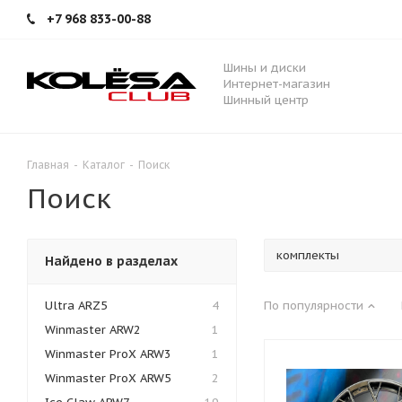
+7 968 833-00-88
Шины и диски
Интернет-магазин
Шинный центр
Главная
-
Каталог
-
Поиск
Поиск
Найдено в разделах
Ultra ARZ5
4
По популярности
Winmaster ARW2
1
Winmaster ProX ARW3
1
Winmaster ProX ARW5
2