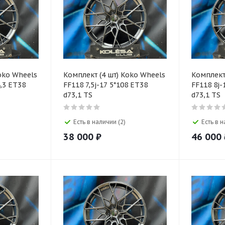
oko Wheels
Комплект (4 шт) Koko Wheels
Комплект
4,3 ET38
FF118 7,5j-17 5*108 ET38
FF118 8j-
d73,1 TS
d73,1 TS
Есть в наличии (2)
Есть в н
38 000
₽
46 000