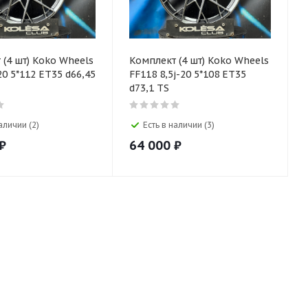
 (4 шт) Koko Wheels
Комплект (4 шт) Koko Wheels
20 5*112 ET35 d66,45
FF118 8,5j-20 5*108 ET35
d73,1 TS
аличии (2)
Есть в наличии (3)
₽
64 000
₽