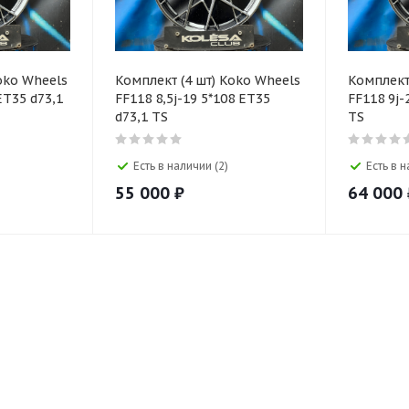
oko Wheels
Комплект (4 шт) Koko Wheels
Комплект
ET35 d73,1
FF118 8,5j-19 5*108 ET35
FF118 9j-
d73,1 TS
TS
Есть в наличии (2)
Есть в н
55 000
₽
64 000