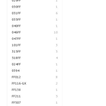
029FF
1
030FF
1
031FF
6
035FF
1
040FF
1
046FF
10
047FF
1
101FF
3
315FF
3
518FF
4
024FF
1
0394
1
FF012
8
FF116-GX
2
FF138
1
FF211
5
FF507
1