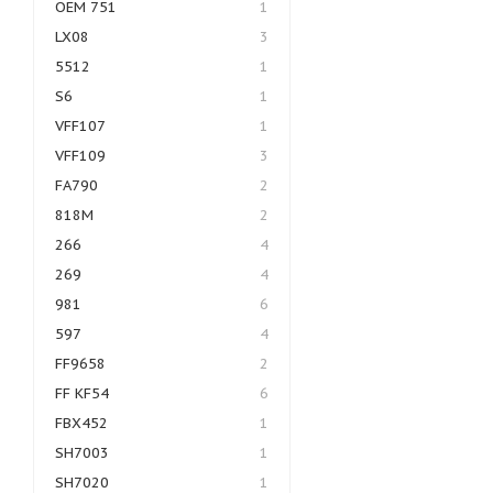
OEM 751
1
LX08
3
5512
1
S6
1
VFF107
1
VFF109
3
FA790
2
818M
2
266
4
269
4
981
6
597
4
FF9658
2
FF KF54
6
FBX452
1
SH7003
1
SH7020
1