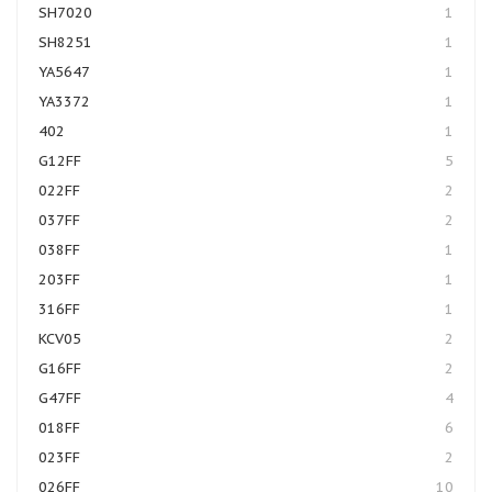
SH7020
1
SH8251
1
YA5647
1
YA3372
1
402
1
G12FF
5
022FF
2
037FF
2
038FF
1
203FF
1
316FF
1
KCV05
2
G16FF
2
G47FF
4
018FF
6
023FF
2
026FF
10