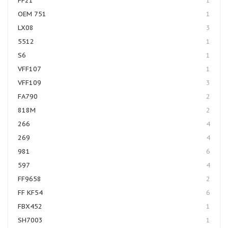
FF21
1
OEM 751
1
LX08
3
5512
1
S6
1
VFF107
1
VFF109
3
FA790
2
818M
2
266
4
269
4
981
6
597
4
FF9658
2
FF KF54
6
FBX452
1
SH7003
1