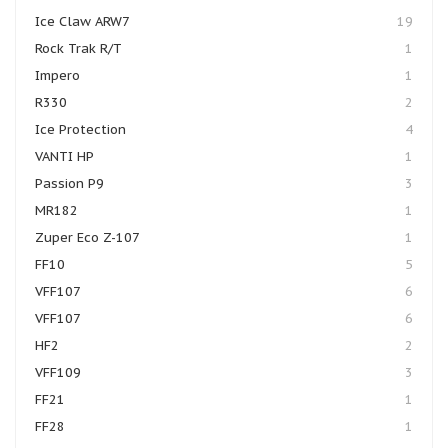
Ice Claw ARW7
19
Rock Trak R/T
1
Impero
1
R330
2
Ice Protection
4
VANTI HP
1
Passion P9
3
MR182
1
Zuper Eco Z-107
1
FF10
5
VFF107
6
VFF107
6
HF2
2
VFF109
3
FF21
1
FF28
1