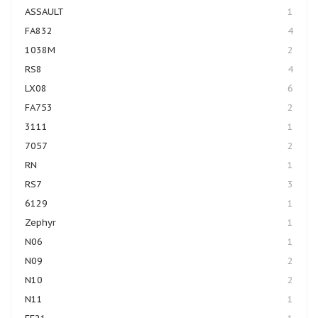
ASSAULT
1
FA832
4
1038M
2
RS8
4
LX08
6
FA753
2
3111
1
7057
2
RN
1
RS7
3
6129
1
Zephyr
1
N06
1
N09
2
N10
2
N11
1