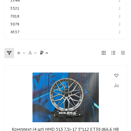
3344
1
3521
2
7018
2
3078
2
4337
2
Комплект (4 шт) HMD 513 7,5j-17 5*112 ET38 d66,6 HB