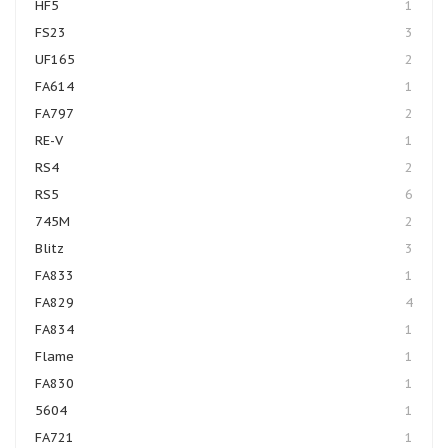
HF5
1
FS23
3
UF165
2
FA614
1
FA797
2
RE-V
1
RS4
2
RS5
6
745M
2
Blitz
3
FA833
1
FA829
4
FA834
1
Flame
1
FA830
1
5604
1
FA721
1