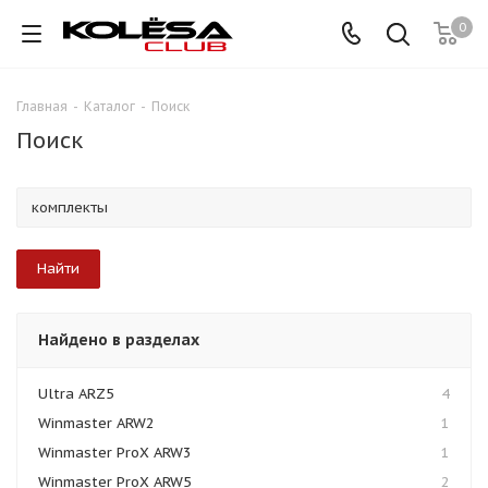
0
Главная
-
Каталог
-
Поиск
Поиск
Найдено в разделах
Ultra ARZ5
4
Winmaster ARW2
1
Winmaster ProX ARW3
1
Winmaster ProX ARW5
2