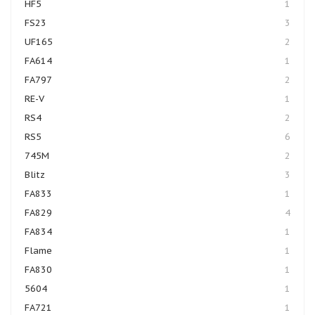
HF5
1
FS23
3
UF165
2
FA614
1
FA797
2
RE-V
1
RS4
2
RS5
6
745M
2
Blitz
3
FA833
1
FA829
4
FA834
1
Flame
1
FA830
1
5604
1
FA721
1