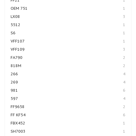
FF21
1
OEM 751
1
LX08
3
5512
1
S6
1
VFF107
1
VFF109
3
FA790
2
818M
2
266
4
269
4
981
6
597
4
FF9658
2
FF KF54
6
FBX452
1
SH7003
1