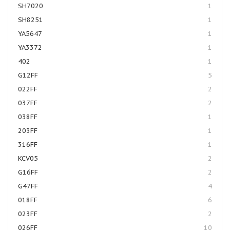
SH7020
1
SH8251
1
YA5647
1
YA3372
1
402
1
G12FF
5
022FF
2
037FF
2
038FF
1
203FF
1
316FF
1
KCV05
2
G16FF
2
G47FF
4
018FF
6
023FF
2
026FF
10