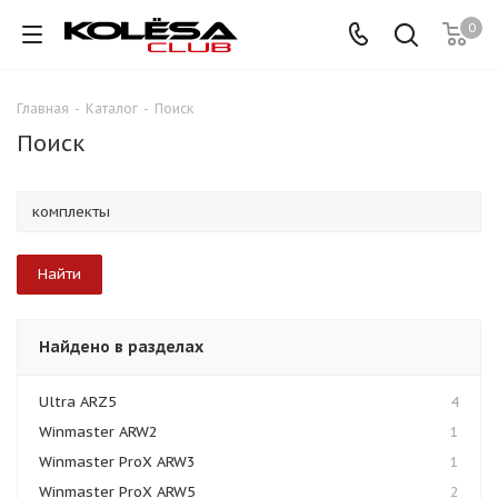
0
Главная
-
Каталог
-
Поиск
Поиск
Найдено в разделах
Ultra ARZ5
4
Winmaster ARW2
1
Winmaster ProX ARW3
1
Winmaster ProX ARW5
2