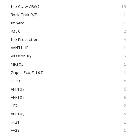
Ice Claw ARW7
19
Rock Trak R/T
1
Impero
1
R330
2
Ice Protection
4
VANTI HP
1
Passion P9
3
MR182
1
Zuper Eco Z-107
1
FF10
5
VFF107
6
VFF107
6
HF2
2
VFF109
3
FF21
1
FF28
1