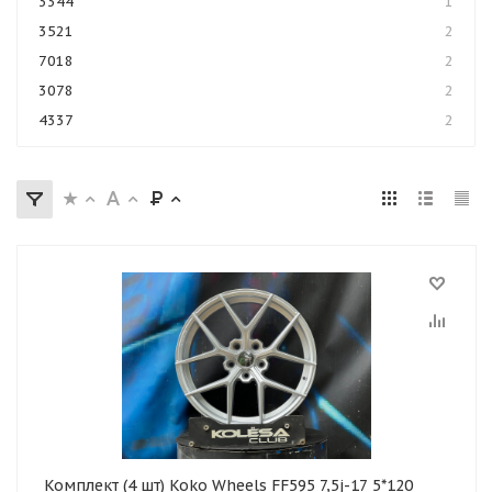
3344
1
3521
2
7018
2
3078
2
4337
2
Комплект (4 шт) Koko Wheels FF595 7,5j-17 5*120