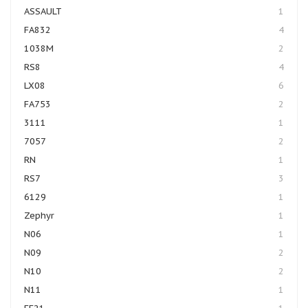
ASSAULT
1
FA832
4
1038M
2
RS8
4
LX08
6
FA753
2
3111
1
7057
2
RN
1
RS7
3
6129
1
Zephyr
1
N06
1
N09
2
N10
2
N11
1