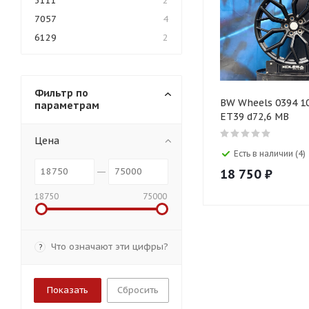
3111
2
7057
4
6129
2
Фильтр по
BW Wheels 0394 10
параметрам
ET39 d72,6 MB
Цена
Есть в наличии (4)
18 750
₽
18750
75000
Что означают эти цифры?
?
Сбросить