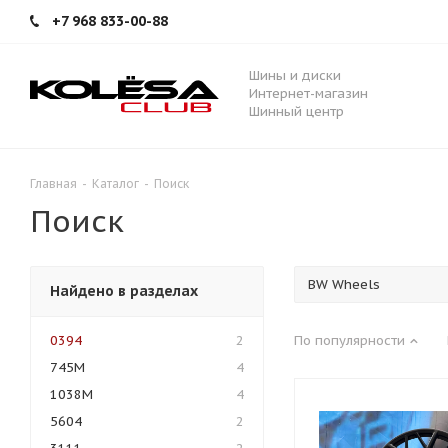
+7 968 833-00-88
Шины и диски
Интернет-магазин
Шинный центр
Главная
-
Каталог
-
Поиск
Поиск
Найдено в разделах
0394
2
По популярности
745M
4
1038M
4
5604
2