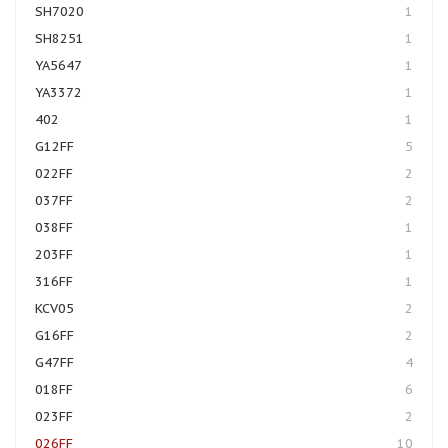
SH7020
1
SH8251
1
YA5647
1
YA3372
1
402
1
G12FF
5
022FF
2
037FF
2
038FF
1
203FF
1
316FF
1
KCV05
2
G16FF
2
G47FF
4
018FF
6
023FF
2
026FF
10