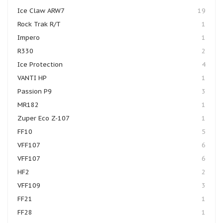
Ice Claw ARW7
19
Rock Trak R/T
1
Impero
1
R330
2
Ice Protection
4
VANTI HP
1
Passion P9
3
MR182
1
Zuper Eco Z-107
1
FF10
5
VFF107
6
VFF107
6
HF2
2
VFF109
3
FF21
1
FF28
1