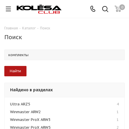
0
Главная
-
Каталог
-
Поиск
Поиск
Найдено в разделах
Ultra ARZ5
4
Winmaster ARW2
1
Winmaster ProX ARW3
1
Winmaster ProX ARW5
2