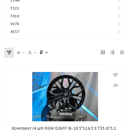
3344
1
3521
2
7018
2
3078
2
4337
2
Комплект (4 шт) RGW 026FF 8j-18 5*114,3 ET35 d73,1