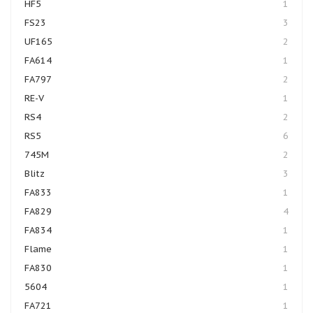
HF5
1
FS23
3
UF165
2
FA614
1
FA797
2
RE-V
1
RS4
2
RS5
6
745M
2
Blitz
3
FA833
1
FA829
4
FA834
1
Flame
1
FA830
1
5604
1
FA721
1