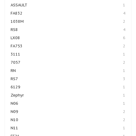
ASSAULT
1
FA832
4
1038M
2
RS8
4
LX08
6
FA753
2
3111
1
7057
2
RN
1
RS7
3
6129
1
Zephyr
1
N06
1
N09
2
N10
2
N11
1