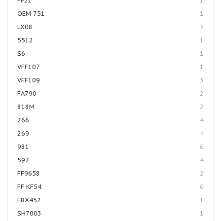
FF21
1
OEM 751
1
LX08
3
5512
1
S6
1
VFF107
1
VFF109
3
FA790
2
818M
2
266
4
269
4
981
6
597
4
FF9658
2
FF KF54
6
FBX452
1
SH7003
1