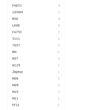
FA832
4
1038M
2
RS8
4
LX08
6
FA753
2
3111
1
7057
2
RN
1
RS7
3
6129
1
Zephyr
1
N06
1
N09
2
N10
2
N11
1
FF21
1