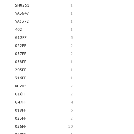
SH8251
1
YA5647
1
YA3372
1
402
1
G12FF
5
022FF
2
037FF
2
038FF
1
203FF
1
316FF
1
KCV05
2
G16FF
2
G47FF
4
018FF
6
023FF
2
026FF
10