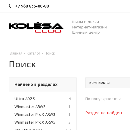
+7 968 833-00-88
Шины и диски
Интернет-магазин
Шинный центр
Главная
-
Каталог
-
Поиск
Поиск
Найдено в разделах
Ultra ARZ5
4
По популярности
Winmaster ARW2
1
Раздел не найден
Winmaster ProX ARW3
1
Winmaster ProX ARW5
2