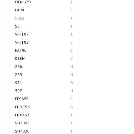
OEM 751
1
LX08
3
5512
1
S6
1
VFF107
1
VFF109
3
FA790
2
818M
2
266
4
269
4
981
6
597
4
FF9658
2
FF KF54
6
FBX452
1
SH7003
1
SH7020
1