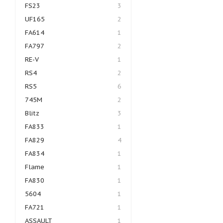
FS23
3
UF165
2
FA614
1
FA797
2
RE-V
1
RS4
2
RS5
6
745M
2
Blitz
3
FA833
1
FA829
4
FA834
1
Flame
1
FA830
1
5604
1
FA721
1
ASSAULT
1