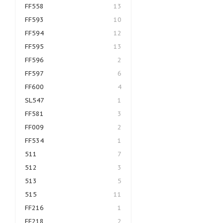
FF558
13
FF593
10
FF594
12
FF595
13
FF596
2
FF597
6
FF600
4
SL547
1
FF581
3
FF009
2
FF534
1
511
7
512
3
513
5
515
11
FF216
1
FF218
2