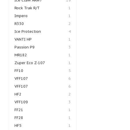
Ice Claw ARW7
19
Rock Trak R/T
1
Impero
1
R330
2
Ice Protection
4
VANTI HP
1
Passion P9
3
MR182
1
Zuper Eco Z-107
1
FF10
5
VFF107
6
VFF107
6
HF2
2
VFF109
3
FF21
1
FF28
1
HF5
1