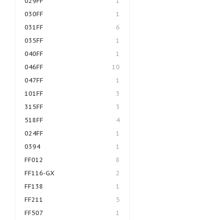
029FF
1
030FF
1
031FF
6
035FF
1
040FF
1
046FF
10
047FF
1
101FF
3
315FF
3
518FF
4
024FF
1
0394
1
FF012
8
FF116-GX
2
FF138
1
FF211
5
FF507
1