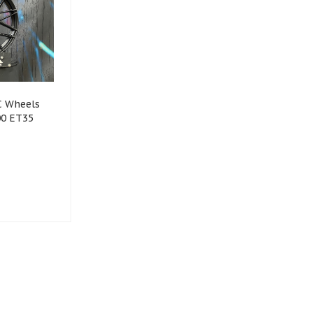
C Wheels
00 ET35