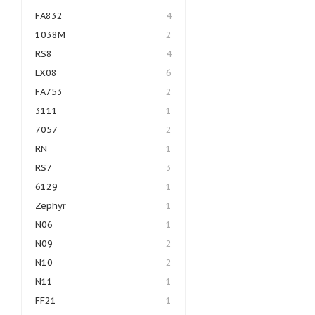
FA832
4
1038M
2
RS8
4
LX08
6
FA753
2
3111
1
7057
2
RN
1
RS7
3
6129
1
Zephyr
1
N06
1
N09
2
N10
2
N11
1
FF21
1