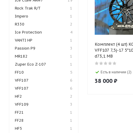
Ice Claw ARW7
19
Rock Trak R/T
1
Impero
1
R330
2
Ice Protection
4
VANTI HP
1
Комплект (4 шт) K
Passion P9
3
VFF107 7,5j-17 5*1
d73,1 MB
MR182
1
Zuper Eco Z-107
1
FF10
5
Есть в наличии (2)
38 000
₽
VFF107
6
VFF107
6
HF2
2
VFF109
3
FF21
1
FF28
1
HF5
1