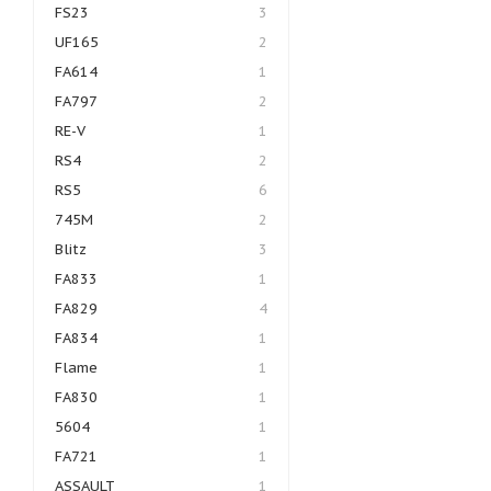
FS23
3
UF165
2
FA614
1
FA797
2
RE-V
1
RS4
2
RS5
6
745M
2
Blitz
3
FA833
1
FA829
4
FA834
1
Flame
1
FA830
1
5604
1
FA721
1
ASSAULT
1