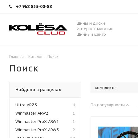
+7 968 833-00-88
Шины и диски
Интернет-магазин
Шинный центр
Главная
-
Каталог
-
Поиск
Поиск
Найдено в разделах
Ultra ARZ5
4
По популярности
Winmaster ARW2
1
Winmaster ProX ARW3
1
Winmaster ProX ARW5
2