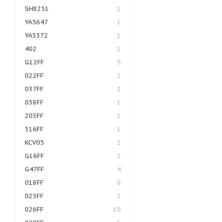
SH8251
1
YA5647
1
YA3372
1
402
1
G12FF
5
022FF
2
037FF
2
038FF
1
203FF
1
316FF
1
KCV05
2
G16FF
2
G47FF
4
018FF
6
023FF
2
026FF
10