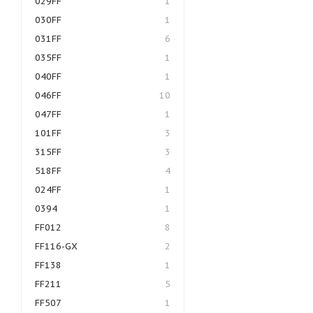
029FF
1
030FF
1
031FF
6
035FF
1
040FF
1
046FF
10
047FF
1
101FF
3
315FF
3
518FF
4
024FF
1
0394
1
FF012
8
FF116-GX
2
FF138
1
FF211
5
FF507
1