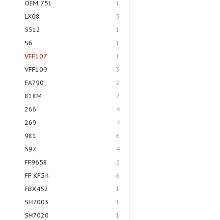
OEM 751
1
LX08
3
5512
1
S6
1
VFF107
1
VFF109
3
FA790
2
818M
2
266
4
269
4
981
6
597
4
FF9658
2
FF KF54
6
FBX452
1
SH7003
1
SH7020
1