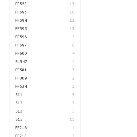
FF558
13
FF593
10
FF594
12
FF595
13
FF596
2
FF597
6
FF600
4
SL547
1
FF581
3
FF009
2
FF534
1
511
7
512
3
513
5
515
11
FF216
1
FF218
2