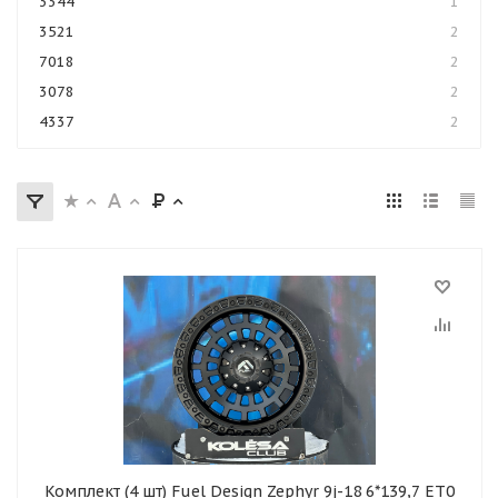
3344
1
3521
2
7018
2
3078
2
4337
2
Комплект (4 шт) Fuel Design Zephyr 9j-18 6*139,7 ET0