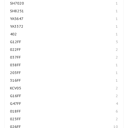
SH7020
1
SH8251
1
YA5647
1
YA3372
1
402
1
G12FF
5
022FF
2
037FF
2
038FF
1
203FF
1
316FF
1
KCV05
2
G16FF
2
G47FF
4
018FF
6
023FF
2
026FF
10