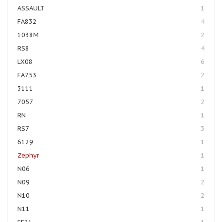
ASSAULT
1
FA832
4
1038M
2
RS8
4
LX08
6
FA753
2
3111
1
7057
2
RN
1
RS7
3
6129
1
Zephyr
1
N06
1
N09
2
N10
2
N11
1