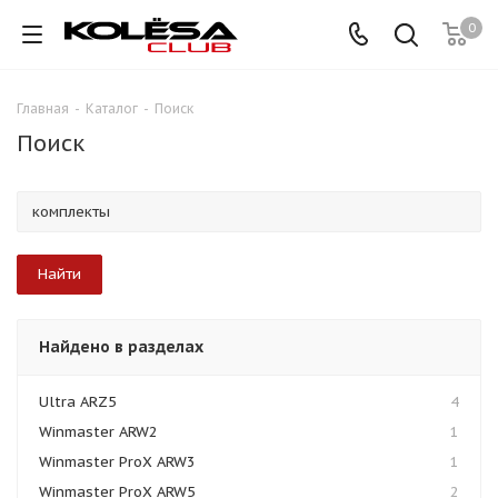
0
Главная
-
Каталог
-
Поиск
Поиск
Найдено в разделах
Ultra ARZ5
4
Winmaster ARW2
1
Winmaster ProX ARW3
1
Winmaster ProX ARW5
2