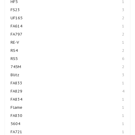
HF5
1
FS23
3
UF165
2
FA614
1
FA797
2
RE-V
1
RS4
2
RS5
6
745M
2
Blitz
3
FA833
1
FA829
4
FA834
1
Flame
1
FA830
1
5604
1
FA721
1