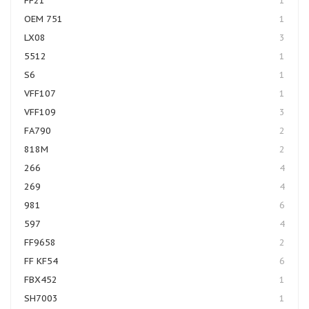
FF21
1
OEM 751
1
LX08
3
5512
1
S6
1
VFF107
1
VFF109
3
FA790
2
818M
2
266
4
269
4
981
6
597
4
FF9658
2
FF KF54
6
FBX452
1
SH7003
1