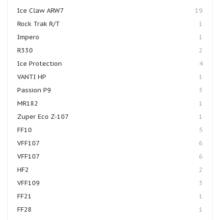
Ice Claw ARW7
19
Rock Trak R/T
1
Impero
1
R330
2
Ice Protection
4
VANTI HP
1
Passion P9
3
MR182
1
Zuper Eco Z-107
1
FF10
5
VFF107
6
VFF107
6
HF2
2
VFF109
3
FF21
1
FF28
1