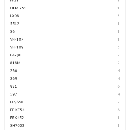
FF21
1
OEM 751
1
LX08
3
5512
1
S6
1
VFF107
1
VFF109
3
FA790
2
818M
2
266
4
269
4
981
6
597
4
FF9658
2
FF KF54
6
FBX452
1
SH7003
1