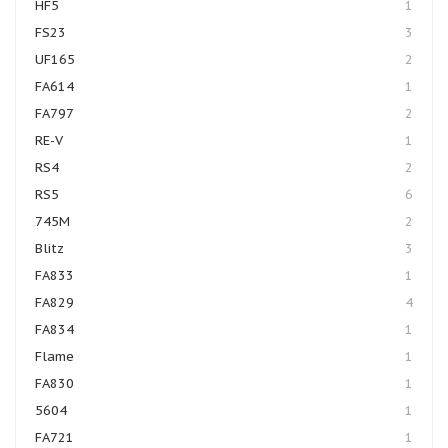
HF5
1
FS23
3
UF165
2
FA614
1
FA797
2
RE-V
1
RS4
2
RS5
6
745M
2
Blitz
3
FA833
1
FA829
4
FA834
1
Flame
1
FA830
1
5604
1
FA721
1