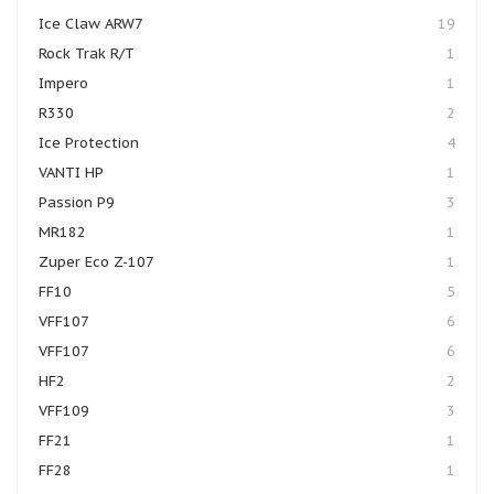
Ice Claw ARW7
19
Rock Trak R/T
1
Impero
1
R330
2
Ice Protection
4
VANTI HP
1
Passion P9
3
MR182
1
Zuper Eco Z-107
1
FF10
5
VFF107
6
VFF107
6
HF2
2
VFF109
3
FF21
1
FF28
1