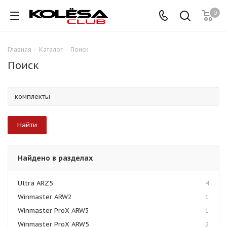
0
Главная
-
Каталог
-
Поиск
Поиск
Найдено в разделах
Ultra ARZ5
4
Winmaster ARW2
1
Winmaster ProX ARW3
1
Winmaster ProX ARW5
2