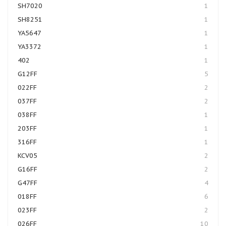
SH7020
1
SH8251
1
YA5647
1
YA3372
1
402
1
G12FF
5
022FF
2
037FF
2
038FF
1
203FF
1
316FF
1
KCV05
2
G16FF
2
G47FF
4
018FF
6
023FF
2
026FF
10