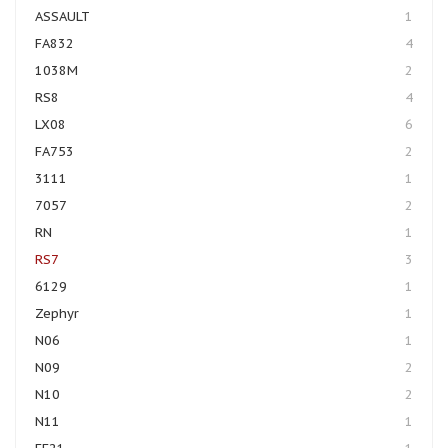
ASSAULT
1
FA832
4
1038M
2
RS8
4
LX08
6
FA753
2
3111
1
7057
2
RN
1
RS7
3
6129
1
Zephyr
1
N06
1
N09
2
N10
2
N11
1