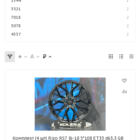
3344
1
3521
2
7018
2
3078
2
4337
2
Комплект (4 шт) Rizo RS7 8j-18 5*108 ET35 d63,3 GB