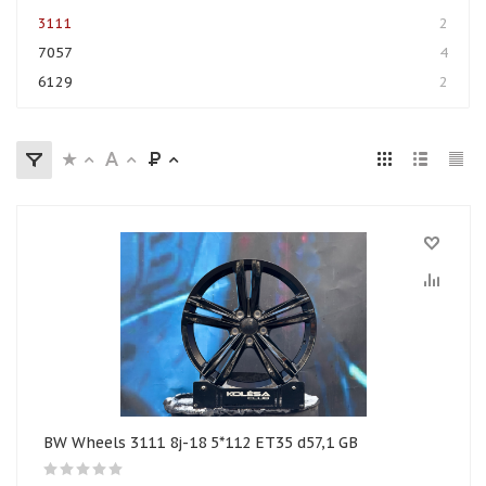
3111
2
7057
4
6129
2
BW Wheels 3111 8j-18 5*112 ET35 d57,1 GB