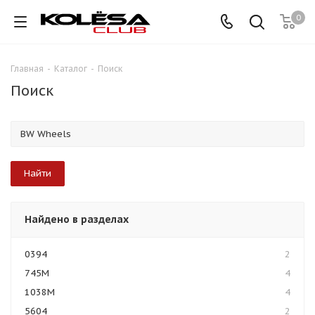
0
Главная
-
Каталог
-
Поиск
Поиск
Найдено в разделах
0394
2
745M
4
1038M
4
5604
2